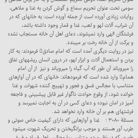
سومی تحت عنوان تحریم سماع و گوش کردن به غنا و ملاهی،
روایات زیادی آورده است از جمله آورده است: به خانه‏ای که در
آن شراب، آلات لهو و لعب، غنا و قمار وجود داشته باشد،
فرشتگان الهی وارد نمی‏شوند، دعای اهل آن خانه مستجاب نشده
و برکت از آن خانه رخت بر می‏بندد.
نیز در روایت دیگری آمده است که امام صادق‏ فرمودند: به کار
بردن و استعمال آلات و ابزار لهو، در درون انسان ریشه‏های نفاق
را می‏رویاند آن طور که آب گیاه را می‏رویاند و نیز از آن امام
همام وارد شده است که فرموده‏اند: خانه‏ای که در آن آوازهای
متناسب با مجالس فسق و فجور و تهییج کننده شهوات و غنا
خوانده شود، از وقوع حوادث ناگوار غیر قابل پیش‏بینی و فاجعه
آمیز در امان نبوده و دعای کسی در آن به اجابت نمی‏رسد و
فرشته‏ای هم بر آن خانه وارد نخواهد شد.
مسئلۀ ۳۰۸۰ : غِنا و آوازهایی که دارای کیفیت خاص صوتی و
طرب آور هستند و موجب برانگیختن و تحریک شهوت می‏شود
طوری که در نظر مردم متناسب با مجالس اهل فساد و فسق