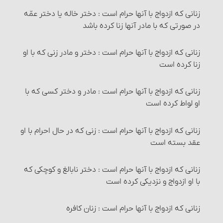
زنانی که ازدواج با آنها حرام است‏ : دختر خاله یا دختر عمّه
روزۀ مستحبی
نصاب گوسفند
سایر احکام نجاسات
احکام مرتدّ فطری
مکان نماز و شرایط آن : شرط سوم
در صورتی که با مادر آنها زنا کرده باشد
خودداری از مبطلات روزه برای غیر روزه‎دار
زکات نقدین‏
۱- آب‏
احکام مرتد ملّی
مکان نماز و شرایط آن : شرط چهارم
زنانی که ازدواج با آنها حرام است‏ : دختر و مادر زنی که با او
زنا کرده است
آنچه برای روزه‏ دار مکروه است
نصاب طلا و نقره‏
شستن ظروف با آب قلیل
حکم سایر حدود و تعزیرات‏
مکان نماز و شرایط آن : شرط پنجم
زنانی که ازدواج با آنها حرام است‏ : مادر و دختر کسی که با
راه ثابت شدن اوّل و آخر هر ماه‏
زکات گندم، جو، خرما و کشمش (غلّات چهارگانه)
۲- زمین‏
احکام قصاص و دیات‏
مکان نماز و شرایط آن : شرط ششم
او لواط کرده است
شرایط اعتکاف‏
نصاب غلّات چهارگانه‏
۳- آفتاب‏
اقسام قتل و احکام آنها
مکان نماز و شرایط آن : شرط هفتم
زنانی که ازدواج با آنها حرام است‏ : زنی که در حال احرام با او
عقد بسته است‏
اعتکاف و احکام آن
زمان پرداخت زکات‏
۴- استحاله
راههای اثبات قتل‏
جاهایی که خواندن نماز در آنها مستحب است
زنانی که ازدواج با آنها حرام است‏ : دختر نابالغ و کوچکی که
احکام تصرّف و معامله در زکات
۵- انتقال
کفّارۀ قتل
جاهایی که نماز خواندن در آنها مکروه است
با او ازدواج و نزدیکی کرده است
زکات و دِین‏
۷- تبعیت
دیه و انواع آن‏
اذان و اقامه
زنانی که ازدواج با آنها حرام است‏ : زنان کافره‏