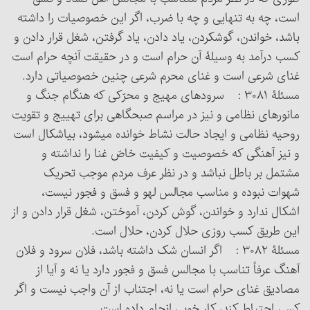
است، چه به تنهایی و چه با ضرب، اگر این خصوصیات را داشته
باشد، خواندن، گوش‏کردن، یاد دادن، یاد گرفتن، شغل قرار دادن و
کسب درآمد به وسیلۀ آن حرام است و در حقیقت آنچه حرام است
غنای شرعی است و غنای محرم شرعی چنین خصوصیاتی دارد.
مسئلۀ ۳۰۸۱ : سرودهای مهیج و محرّکی که هنگام جنگ و
مانورهای نظامی و نیز در مراسم صبحگاهی برای تهییج و تقویت
روحیه نظامی و ایجاد حالت نشاط خوانده می‏شود، بی‎اشکال است
و نیز آهنگی که خصوصیت و کیفیت خاصّ غنا را نداشته و
مشتمل بر باطل نباشد و در نظر عرف مردم موجب تحریک
شهوات نبوده و مناسب مجالس لهو و فسق و فجور نیست،
اشکال ندارد و خواندن، گوش کردن، آموختن، شغل قرار دادن و از
این طریق کسب روزی حلال کردن، حلال است.
مسئلۀ ۳۰۸۲ : اگر انسان شک داشته باشد، فلان سرود و فلان
آهنگ عرفاً تناسب با مجالس فسق و فجور دارد یا نه و آیا از
مصادیق غنای حرام است ‏یا نه، اجتناب از آن واجب نیست و اگر
کسی احتیاط کند، کار خوبی انجام داده است.