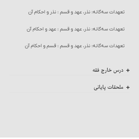
خیار رؤیت
نماز مسافر
تعهدات سه‌گانه: نذر، عهد و قسم : نذر و احکام آن
چیزهایی که وضو را باطل می‏کند
خیار تأخیر
چیزهایی که سفر را قطع می‏کند : رسیدن به وطن
تعهدات سه‌گانه: نذر، عهد و قسم : عهد و احکام آن‏
وضوی جبیره و احکام آن
خیار حیوان
چیزهایی که سفر را قطع می‏کند : قصد اقامه
تعهدات سه‌گانه: نذر، عهد و قسم : قسم‏ و احکام آن
۱- غسل ترتیبی
خیار تعذّر تسلیم
چیزهایی که سفر را قطع می‏کند : یک ماه ماندن بدون نیت
غسل
درس خارج فقه
اقاله و مسائل مربوط به آن‏
مواردی که مسافر می‏تواند نماز را تمام بخواند
بهمن ماه هشتاد و نه
۲- غسل ارتماسی‏
مسائل مربوط به احتکار و احکام آن‏
ملحقات پایانی
مسائل متفرّقۀ نماز مسافر
اسفندماه هشتاد و نه
اول: بیان بعضی از گناهان و محرمات الهی (گناهان صغیره
احکام غسل‏
مسائل مربوط به احتکار و احکام آن
و کبیره)
نماز خوف
اردیبهشت ماه نود
غسلهای واجب
مسائل متفرّقۀ‏ خرید و فروش
دوّم: حقوق
نماز قضا
فروردین ماه نود
مسائل متفرّقۀ طهارت
احکام شُفعه
حقوق طولی، الهی، وسائط فیض الهی و شئون ولایت