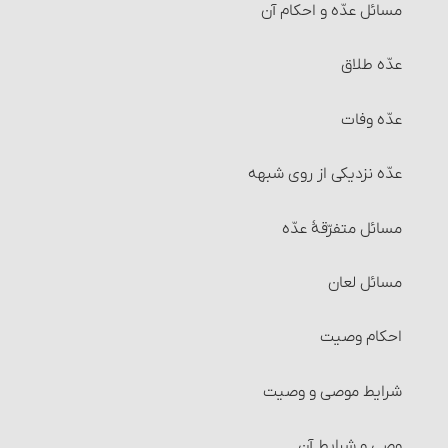
مسائل عدّه و احکام آن‏
خرید و فروش موقوفات
شرایط وضو
قنوت
عدّه طلاق
معاملات طلا و نقره و فراورده‌های آنها‏
۱و۲- آب وضو باید پاک و مطلق باشد
صلوات بر پیامبر اکرم‏
عدّه وفات
خرید و فروش میوه‏
۳- آب وضو و فضایی که در آن وضو می‏گیرد باید مباح باشد
تعقیبات نماز
عدّه نزدیکی از روی شبهه‏
انواع معاملات‏ : معامله نقدی
۴و۵- ظرفی که آب وضو در آنست باید مباح بوده و از طلا و
مبطلات نماز
مسائل متفرّقۀ عدّه‏
نقره نباشد
انواع معاملات‏ : معامله نسیه
چیزهایی که در نماز مکروه است
مسائل لعان‏
۶- باید اعضای وضو، هنگام شستن و مسح کشیدن پاک
انواع معاملات‏ : معاملۀ سلف‏
باشد.
مواردی که می‏توان نماز واجب را رها کرد
احکام وصیت‏
شرایط معاملۀ سَلَف
۷- وقت کافی برای وضو داشته باشد.
شکیات نماز
شرایط موصی و وصیت‏
احکام معاملۀ سلف
۸- قصد قربت‏
قسم اول: شکهایی که نماز را باطل می‏کنند
وصی و شرایط آن‏