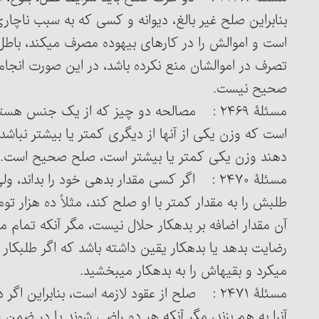
بنابراین صلح غیر بالغ، دیوانه و کسی که به سبب ناچار
است و اموالش را در کارهای بیهوده مصرف می‏کند، باطل
تصرف در اموالشان منع نکرده باشد، در این صورت انجام
صحیح نیست.
مسئلۀ ۲۴۶۹ : مصالحه دو چیز که از یک جنس
است که وزن یکی از آنها از دیگری کمتر یا بیشتر نباشد،
دهند وزن یکی کمتر یا بیشتر است، صلح صحیح است.
مسئلۀ ۲۴۷۰ : اگر کسی مقدار بدهی خود را بداند
طلبش را به مقدار کمتر با او صلح کند، مثلاً ده هزار تو
آن مقدار اضافه بر بدهکار حلال نیست، مگر آنکه تمام مقدا
رضایت بدهد یا بدهکار یقین داشته باشد که اگر طلبکار
می‏کرد و بقیه‏اش را به بدهکار می‏بخشید.
مسئلۀ ۲۴۷۱ : صلح از عقود لازمه است، بنابراین
آن‎را به هم بزند، مگر آنکه هر دو راضی شوند یا در ضمن 