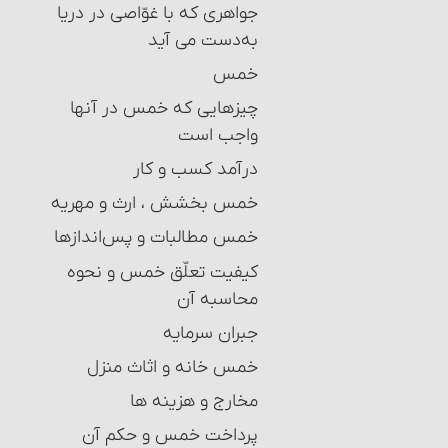
احکام تغییر تقلید (عدول)
جواهری که با غوّاصی در دریا
به‌دست می‏ آید
بقای بر تقلید میت
خمس
تغییر رأی مجتهد و احکام آن
چیزهایی که خمس در آنها
عدالت و نشانه ‏های آن
واجب است‏
درآمد کسب و کار
خمس بخشش ، ارث و مهریه
خمس مطالبات و پس‌اندازها
کیفیت تعلّق خمس و نحوه
محاسبه آن‏
جبران سرمایه‏
خمس خانه و اثاث منزل‏
مخارج و هزینه‏ ها
پرداخت خمس و حکم آن‏