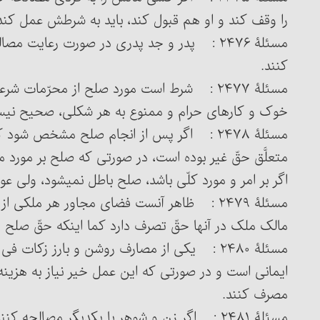
را وقف کند و او هم قبول کند، باید به شرطش عمل کند
مسئلۀ ۲۴۷۶ : پدر و جد پدری در صورت رعایت مص
کنند.
مسئلۀ ۲۴۷۷ : شرط است مورد صلح از محرّمات ش
خوک و کارهای حرام و ممنوع به هر شکلی، صحیح نی
مسئلۀ ۲۴۷۸ : اگر پس از انجام صلح مشخص ش
متعلَّق حقّ غیر بوده است، در صورتی که صلح بر مورد
اگر بر امر و مورد کلّی باشد، صلح باطل نمی‏شود، ولی عوض آن‎را باید تحوی
مسئلۀ ۲۴۷۹ : ظاهر آنست فضای مجاور هر ملک
مالک ملک در آنها حقّ تصرف دارد کما اینکه حقّ صلح ه
مسئلۀ ۲۴۸۰ : یکی از مصارف روشن و بارز زکات 
ایمانی است و در صورتی که این عمل خیر نیاز به هزین
مصرف کنند.
مسئلۀ ۲۴۸۱ : اگر زن و شوهر با یکدیگر مصالحه 