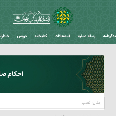
ندگینامه
رساله عملیه
استفتائات
کتابخانه
دروس
خاطرا
احکام صل