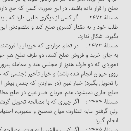
صلح را قرار داده باشند، در این صورت کسی که حق دارد م
مسئلۀ ۲۴۷۲ : اگر کسی از دیگری طلبی دارد که ب
طلب خود را به مقدار کمتری صلح کند و مقصودش این با
بگیرد، اشکال ندارد.
مسئلۀ ۲۴۷۳ : در تمام مواردی که خریدار یا فرو
به جای خرید و فروش صلح کنند، دو طرف صلح هم حقّ 
(موردی که دو طرف هنوز از مجلس عقد و معامله بیرون ن
روی حیوان انجام شده باشد) و خیار تأخیر (جنسی که خ
را تحویل بگیرد) خیار غبن (در مواردی که جنس بیش از 
صلح جاری نمی‏شود، عدم جریان خیار غبن در صلح مطا
مسئلۀ ۲۴۷۴ : اگر چیزی که با مصالحه تحویل گر
ولی گرفتنِ مابه التفاوت میان صحیح و معیوب، احتیا
انجام گیرد.
مسئلۀ ۲۴۷۵ : اگر کسی مالش را به فردی مصالح