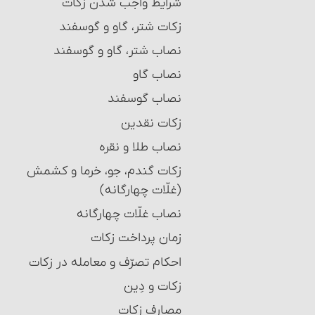
شرایط واجب شدن زکات‏
زکات شتر، گاو و گوسفند
نصاب شتر، گاو و گوسفند
نصاب گاو
نصاب گوسفند
زکات نقدین‏
نصاب طلا و نقره‏
زکات گندم، جو، خرما و کشمش
(غلّات چهارگانه)
نصاب غلّات چهارگانه‏
زمان پرداخت زکات‏
احکام تصرّف و معامله در زکات
زکات و دِین‏
مصارف زکات