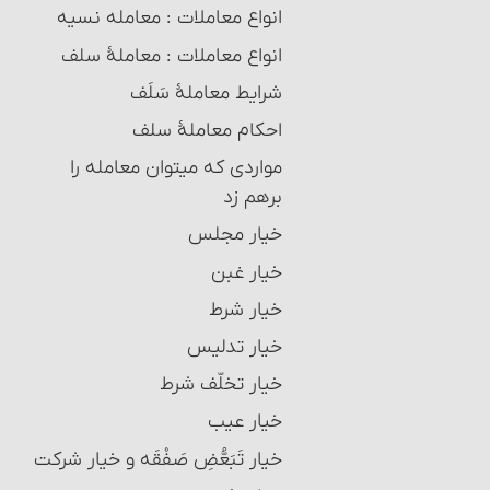
انواع معاملات‏ : معامله نسیه
انواع معاملات‏ : معاملۀ سلف‏
شرایط معاملۀ سَلَف
احکام معاملۀ سلف
مواردی که می‏توان معامله را
برهم زد
خیار مجلس
خیار غبن
خیار شرط
خیار تدلیس
خیار تخلّف شرط
خیار عیب
خیار تَبَعُّضِ صَفْقَه و خیار شرکت