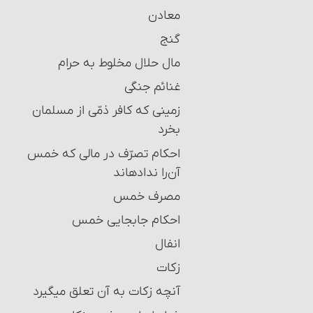
معادن
گنج
مال حلال مخلوط به حرام‏
غنائم جنگی
زمینی که کافر ذمّی از مسلمان
بخرد
احکام تصرّف در مالی که خمس
آن‌را نداده‏اند
مصرف خمس
احکام جابجایی خمس
انفال
زکات
آنچه زکات به آن تعلق می‎گیرد‏