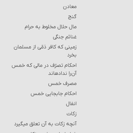
معادن
گنج
مال حلال مخلوط به حرام‏
غنائم جنگی
زمینی که کافر ذمّی از مسلمان
بخرد
احکام تصرّف در مالی که خمس
آن‌را نداده‏اند
مصرف خمس
احکام جابجایی خمس
انفال
زکات
آنچه زکات به آن تعلق می‎گیرد‏