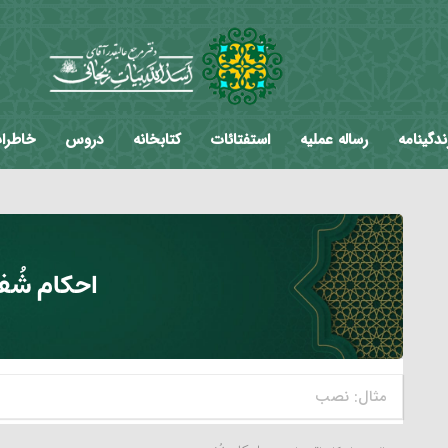
ندگینامه
رساله عملیه
استفتائات
کتابخانه
دروس
خاطرا
احکام شُف