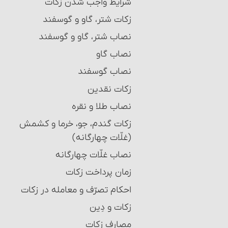
شرایط واجب شدن زکات‏
زکات شتر، گاو و گوسفند
نصاب شتر، گاو و گوسفند
نصاب گاو
نصاب گوسفند
زکات نقدین‏
نصاب طلا و نقره‏
زکات گندم، جو، خرما و کشمش
(غلّات چهارگانه)
نصاب غلّات چهارگانه‏
زمان پرداخت زکات‏
احکام تصرّف و معامله در زکات
زکات و دِین‏
مصارف زکات