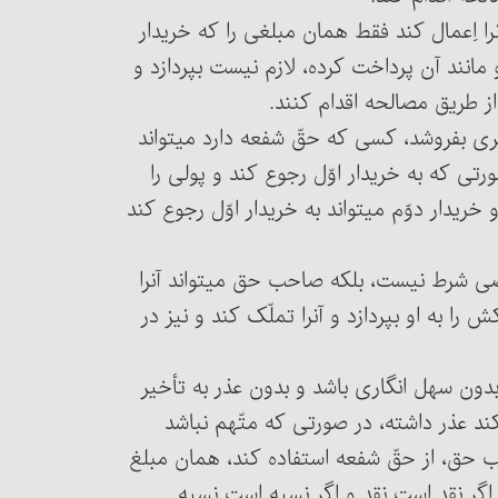
مسئلۀ ۲۴۵۶ : کسی که حقّ شفعه دارد و می‏خواهد آن‎را اِعمال کند فقط همان مبلغی را که خریدار
 مانند آن پرداخت کرده، لازم نیست بپردازد و
از طریق مصالحه اقدام کنند.
 دیگری بفروشد، کسی که حقّ شفعه دارد می‏تواند
رتی که به خریدار اوّل رجوع کند و پولی را
 خریدار دوّم می‏تواند به خریدار اوّل رجوع کند
مسئلۀ ۲۴۵۸ : در اعمال حقّ شفعه صیغه و لفظ خاصی شرط نیست، بلکه صاحب حق می‏تواند آن‎را
با عمل خود اِعمال کند و قیمت سهم فروخته شده شریکش را به او بپردازد و آن‎را تملّک کند و نیز در
ارف، بدون سهل انگاری باشد و بدون عذر به تأخیر
کند عذر داشته، در صورتی که متّهم نباشد
 حق، از حقّ شفعه استفاده کند، همان مبلغ
 اگر نقد است نقد و اگر نسیه است نسیه.