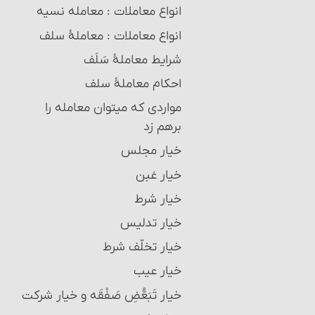
انواع معاملات‏ : معامله نسیه
انواع معاملات‏ : معاملۀ سلف‏
شرایط معاملۀ سَلَف
احکام معاملۀ سلف
مواردی که می‏توان معامله را
برهم زد
خیار مجلس
خیار غبن
خیار شرط
خیار تدلیس
خیار تخلّف شرط
خیار عیب
خیار تَبَعُّضِ صَفْقَه و خیار شرکت