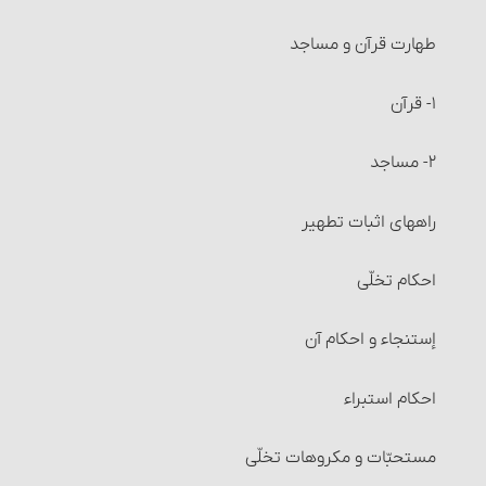
طهارت قرآن و مساجد
عزل (کنار گذاشتن) زکات فطره و احکام آن
۱- قرآن
احکام خرید و فروش‏
۲- مساجد
مستحبّات معامله
راههای اثبات تطهیر
معاملات مکروه
احکام تخلّی
معاملات حرام‏ : خرید و فروش عین نجس، در شرایطی
إستنجاء و احکام آن
معاملات حرام‏ : خرید و فروش اموالی که از طرق غیر شرعی
به دست آمده است
احکام استبراء
معاملات حرام‏ : خرید و فروش چیزهایی که عرفاً جنبۀ مالی
نداشته یا معمولاً برای حرام استفاده می‏شوند
مستحبّات و مکروهات تخلّی