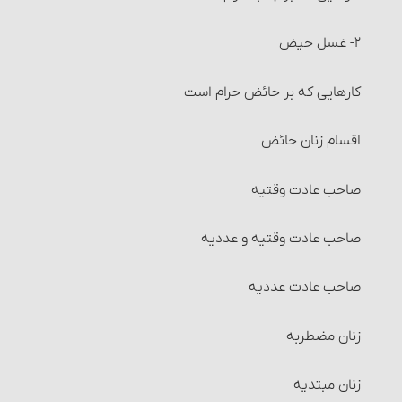
انواع شرکت‏
۲- غسل حیض‏
تصرّف در اموال شرکت و احکام آن
کارهایی که بر حائض حرام است
تقسیم مال و احکام آن‏
اقسام زنان حائض
انواع تقسیم‏
صاحب عادت وقتیه‏
احکام مضاربه‏
صاحب عادت وقتیه و عددیه‏
احکام مزارعه‏
صاحب عادت عددیه
احکام مساقات‏
زنان مضطربه‏
شرایط طرفین مساقات
زنان مبتدیه