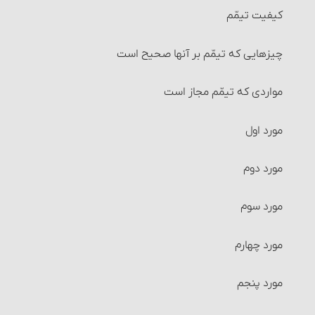
کیفیت تیمّم‏
شرایط جُعاله‏
چیزهایی که تیمّم بر آنها صحیح است
احکام بیمه
مواردی که تیمّم مجاز است‏
احکام وکالت
مورد اول
شرایط وکیل و موکِّل
مورد دوم
احکام قرض
مورد سوم‏
ربای قرضی
مورد چهارم
سفته، چک و احکام آنها‏
مورد پنجم‏
معاملات بانکی