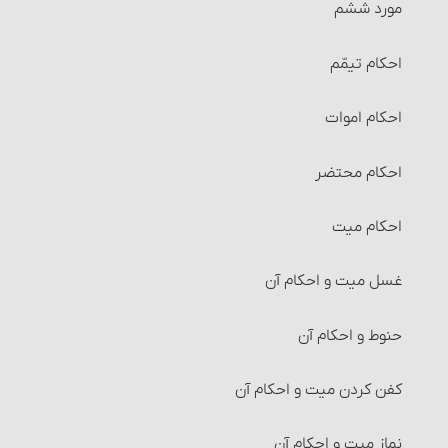
مورد ششم
احکام رهن‏
احکام تیمّم
احکام حواله‏
احکام اموات
احکام ضمانت‏
احکام محتضر
احکام کفالت
احکام میت‏
شرایط کفالت
غسل میت و احکام آن‏
احکام امانت و امانت‏دار
حنوط و احکام آن‏
احکام عاریه‏
کفن کردن میت و احکام آن
احکام هبه (بخشش)
نماز میت و احکام آن‏