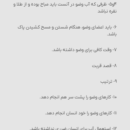
انواع معاملات‏ : معامله نقدی
۴و۵- ظرفی که آب وضو در آنست باید مباح بوده و از طلا و
نقره نباشد
انواع معاملات‏ : معامله نسیه
۶- باید اعضای وضو، هنگام شستن و مسح کشیدن پاک
انواع معاملات‏ : معاملۀ سلف‏
باشد.
شرایط معاملۀ سَلَف
۷- وقت کافی برای وضو داشته باشد.
احکام معاملۀ سلف
۸- قصد قربت‏
مواردی که می‏توان معامله را برهم زد
۹- ترتیب
خیار مجلس
۱۰- کارهای وضو را پشت سر هم انجام دهد.
خیار غبن
۱۱- کارهای وضو را خود انسان انجام دهد.
خیار شرط
۱۲- استعمال آب برای انسان ضرری نداشته باشد.