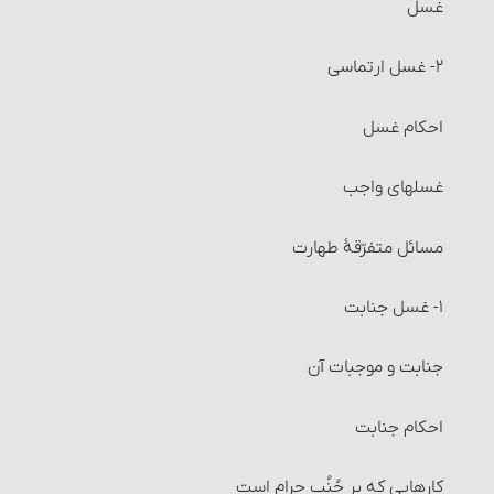
غسل
اقاله و مسائل مربوط به آن‏
۲- غسل ارتماسی‏
مسائل مربوط به احتکار و احکام آن‏
احکام غسل‏
مسائل مربوط به احتکار و احکام آن
غسلهای واجب
مسائل متفرّقۀ‏ خرید و فروش
مسائل متفرّقۀ طهارت
احکام شُفعه
۱- غسل جنابت‏
احکام صلح
جنابت و موجبات آن
احکام شرکت
احکام جنابت
شرایط شرکت اختیاری (قراردادی)
کارهایی که بر جُنُب حرام است‏