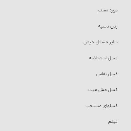
احکام وقف
مورد هفتم
احکام اجاره‏
زنان ناسیه
شرایط موجر و مستأجر
سایر مسائل حیض
شرایط مالی که اجاره داده می‏شود
غسل استحاضه‏
شرایط استفاده از مال‌الإجاره
غسل نفاس‏
مسائل متفرّقۀ مربوط به اجاره
غسل مسّ میت
احکام سرقفلی
غسلهای مستحب
احکام جُعاله
تیمّم
شرایط جُعاله‏