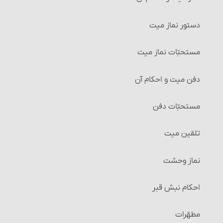
شرایط موهوبٌ‎‏له
دستور نماز میت‏
شرایط وقف و واقف‏
مستحبّات نماز میت
شرایط ضمن قرارداد وقف
دفن میت و احکام آن
تولیت و نظارت بر وقف و احکام آن
مستحبّات دفن‏
مسائل متفرقۀ وقف‏
تلقین میت‏
راه‌های اثبات وقف
نماز وحشت
حبس ملک
احکام نبش قبر
شرایط حابس‏
مطهّرات