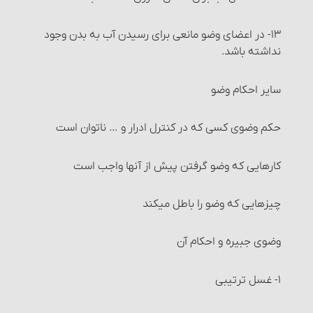
خیار تدلیس
۱۳- در اعضای وضو مانعی برای رسیدن آب به بدن وجود
نداشته باشد.
خیار تخلّف شرط
سایر احکام وضو
خیار عیب
حکم وضوی کسی که در کنترل ادرار و … ناتوان است
خیار تَبَعُّضِ صَفْقَه و خیار شرکت
کارهایی که وضو گرفتن پیش از آنها واجب است‏
خیار رؤیت
چیزهایی که وضو را باطل می‏کند
خیار تأخیر
وضوی جبیره و احکام آن
خیار حیوان
۱- غسل ترتیبی
خیار تعذّر تسلیم