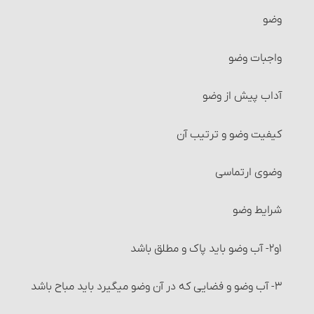
معاملات حرام‏ : خرید و فروش چیزهایی که آمیخته به
وضو
رباست
واجبات وضو
معاملات حرام‏ : خرید و فروشی که آمیخته و همراه غش
باشد
آداب پیش از وضو
شرایط فروشنده و خریدار
کیفیت وضو و ترتیب آن
شرایط کالا و عوَض آن
وضوی ارتماسی
خرید و فروش موقوفات
شرایط وضو
معاملات طلا و نقره و فراورده‌های آنها‏
۱و۲- آب وضو باید پاک و مطلق باشد
خرید و فروش میوه‏
۳- آب وضو و فضایی که در آن وضو می‏گیرد باید مباح باشد