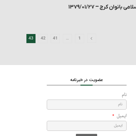
نوان کرج – ۱۳۷۹/۰۱/۲۷
43
…
42
41
1
عضویت در خبرنامه
نام
ایمیل