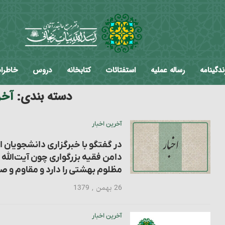
ندگینامه
رساله عملیه
استفتائات
کتابخانه
دروس
خاطرا
دسته بندی:
آخر
آخرین اخبار
در گفتگو با خبرگزاری دانشجویان ا
دامن فقیه بزرگواری چون آیت‌الل
مظلوم بهشتی را دارد و مقاوم و صبور است.
26 بهمن , 1379
آخرین اخبار