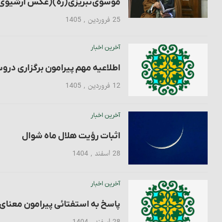
موسوی‌تبریزی(ره)(عکس آرشیوی
25 فروردین , 1405
آخرین اخبار
اطلاعیه مهم پیرامون برگزاری درو
12 فروردین , 1405
آخرین اخبار
اثبات رؤیت هلال ماه شوال
28 اسفند , 1404
آخرین اخبار
پاسخ به استفتائی پیرامون معنای