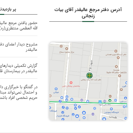
آدرس دفتر مرجع عالیقدر آقای بیات
پر بازدید
زنجانی
حضور یافتن مرجع عالیق
الله العظمی منتظری(ره)
مشروح دیدار اعضای دف
عالیقدر
گزارش تکمیلی دیدارهای 
عالیقدر در بیمارستان ق
در گفتگو با خبرگزاری دا
و احتمال نمی‌تواند مبن
حریم شخصی افراد باشد! ۸۱/۰۴/۰۹