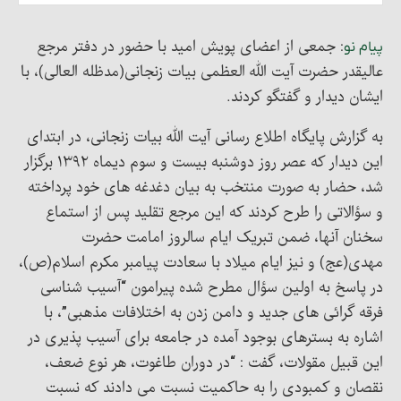
: جمعی از اعضای پویش امید با حضور در دفتر مرجع
پیام نو
عالیقدر حضرت آیت الله العظمی بیات زنجانی(مدظله العالی)، با
ایشان دیدار و گفتگو کردند.
به گزارش پایگاه اطلاع رسانی آیت الله بیات زنجانی، در ابتدای
این دیدار که عصر روز دوشنبه بیست و سوم دیماه ۱۳۹۲ برگزار
شد، حضار به صورت منتخب به بیان دغدغه های خود پرداخته
و سؤالاتی را طرح کردند که این مرجع تقلید پس از استماع
سخنان آنها، ضمن تبریک ایام سالروز امامت حضرت
مهدی(عج) و نیز ایام میلاد با سعادت پیامبر مکرم اسلام(ص)،
در پاسخ به اولین سؤال مطرح شده پیرامون “آسیب شناسی
فرقه گرائی های جدید و دامن زدن به اختلافات مذهبی”، با
اشاره به بسترهای بوجود آمده در جامعه برای آسیب پذیری در
این قبیل مقولات، گفت : “در دوران طاغوت، هر نوع ضعف،
نقصان و کمبودی را به حاکمیت نسبت می دادند که نسبت