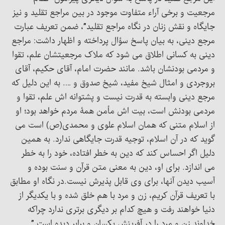
مرجعیت و برخی آراء متفاوت موجود در بین مراجع تقلید و نیز
جایگاه و نقش زنان در نگاه مراجع تقلید”، ضمن تعریف عبارت
مرجع دینی، به بیان پاسخ سؤال پرداخته و اظهار داشت: مراجع
دینی به کسانی اطلاق می شود که ملاک مرجعیتشان علم، تقوا
و مردمی بودنشان باشد. مانند حضرت امام، آقای حکیم، آقای
بروجردی و امثال شیخ مفید، شیخ صدوق و …. به این دلیل که
مرجع دینی وابسته به قدرت نیست و پشتوانه اش علم، تقوا و
مردمی بودنش است، بیت اش مأمن همۀ مردم خواهد بود؛ او
از اسلام متنی که همان اسلام علوی و محمدی(ص) است می
گوید که در آن اسلام، توجیه قدرت جایگاهی ندارد. به همین
دلیل اگر احساس کند که دین به خطر افتاده، خود را به خطر
می اندازد. برای او، دین به معنی متن قرآن و سنت بوده و
آسیب دیدن آنها، برای وی قابل پذیرش نیست.در نگاه او مطابق
با تعریف قرآن کریم، زن و مرد با هم خلق شده و با یکدیگر از
دنیا خواهند رفت و هیچ کدام بر دیگری برتری ندارد چراکه
خداوند زن و مرد را در آفرینش یکسان و برابر دیده است.”