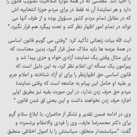
را احیا کند. مجلسی که در همه موارد صلاحیت تصویب قانون را
دارد و هر نمایندۀ آن نه فقط در برای مردم حوزۀ انتخابیه اش
که در مقابل تمام مردم کشور مسؤول بوده و از طرف آنها می
تواند در تمام امور اظهار نظر کند و تحت پیگرد هم قرار نگیرد.”
آیت الله بیات زنجانی تأکید کرد: ”وقتی می گویم قانون اساسی
در همۀ عرصه ها باید ملاک عمل قرار گیرد، بدین معناست که
برای مثال وقتی یک نماینده آزادی خواه و حرّی پیدا شد و
پیرامون یک مسأله ای اعلام نظر کرد، به این دلیل است که
قانون اساسی حق اظهارنظر را برای او آزاد شناخته و اعلام جرم
بر علیه او حامل این پیام به جامعه است که وقتی نمایندۀ
مردم حق حرف زدن ندارد، در این صورت بقیه نیز بطریق اولی
اجازه حرف زدن نخواهند داشت و این یعنی لق شدن قانون.”
وی در ادامه ضمن تقدیر و تشکر از حاضران، با ابلاغ سلام گرم
برای دکتر محمدرضا عارف، وی را فردی والامقام برشمرده و
گفت: “سیاستمدار متخلق، سیاستش را با اصول اخلاقی منطبق