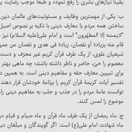
یقیناً نیازهای بشری را رفع نموده و طبعاً موجب رضایت پر
ب: یکی از مهمترین وظایف و مسئولیت‌های عالمان دین 
ساختن همه مردم با معارف دینی با تکیه بر نصوص اصیل ا
“لایمسّه إلا المطهّرون” است و امام علی(علیه السلام) نیز در
قام عنه بزیادة أو نقصان، زیادة فی هدی و نقصان عن عمیً”
شیعیان علوی، از یک طرف قرآن کریم غیر محرّف و دست نخور
معصوم را حیّ، حاضر و ناظر داشته باشند؛ چه ماهی بهتر 
برای تبیین معارف حقه و مفاهیم دینی است. به همین دلا
تفسیر آیات کریمۀ قرآن کریم را برنامۀ خودشان قرار دهند
توانست عامۀ مردم را در جذب و جلب به مفاهیم دینی راهن
موضوع را لمس کنند.
ج: ماه رمضان از یک طرف ماه قرآن و ماه صیام و قیام در ب
ماه شهادت امام علی(ع) است. اگر گویندگان و مبلّغان دین