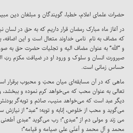
حضرات علمای اعلام، خطبا، گویندگان و مبلغان دین مبی
در آغاز ماه مبارک رمضان قرار داریم که به حق در لسان 
که مضاف به نام نامی خداوند متعال است و این اضافه، بی
و “الله” به عنوان مضاف الیه و تجلیات حضرت حق به صورت 
صیرورت انسان و سلوک و ورود او در ضیافت مکرّم ربّ الأ
حساس زمانی است.
ماهی که در آن مسابقه‌ای میان محبّ و محبوب برقرار ا
تعالی به عنوان محب که می‌خواهد کرم نموده و ببخشد، و
دیگر عبد است که می‌خواهد منیب، صائم و توبه‌گر بودنش 
می‌گوید و محب از خلوص، إنابه و توبه؛ “عبد” از نیازش سخ
می زند و مولی دم از “عبدی”؛ رب می‌گوید “عبدی أطعنی 
محمد و آل محمد و أعنّی علی صیامه و قیامه”؛