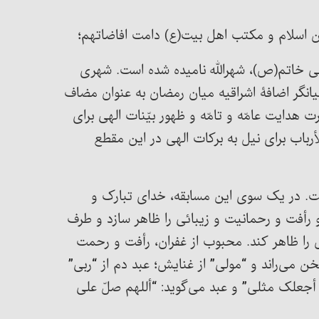
ن اسلام و مکتب اهل بیت(ع) دامت افاضاتهم؛
نبی خاتم(ص)، شهرالله نامیده شده است. شهری
انگر اضافۀ اشراقیه میان رمضان به عنوان مضاف
هدایت عامّه و تامّه و ظهور بیّنات الهی برای
رباب برای نیل به برکات الهی در این مقطع
ست. در یک سوی این مسابقه، خدای تبارک و
 رأفت و رحمانیت و زیبائی را ظاهر سازد و طرف
را ظاهر کند. محبوب از غفران، ر‌أفت و رحمت
ن می‌راند و “مولی” از غنایش؛ عبد دم از “ربی”
أجعلک مثلی” و عبد می‌گوید: “أللهم صلّ علی