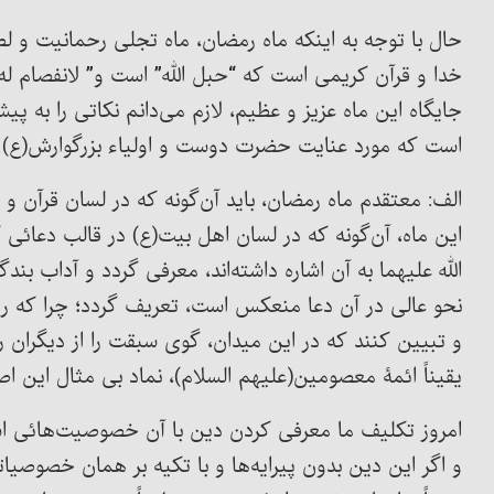
حال با توجه به اینکه ماه رمضان، ماه تجلی رحمانیت و لط
خدا و قرآن کریمی است که “حبل الله” است و” لانفصام ل
جایگاه این ماه عزیز و عظیم، لازم می‌دانم نکاتی را به پ
است که مورد عنایت حضرت دوست و اولیاء بزرگوارش(ع) و
الف: معتقدم ماه رمضان، باید آن‌گونه که در لسان قرآن و
این ماه، آن‌گونه که در لسان اهل بیت(ع) در قالب دعا
الله علیهما به آن اشاره داشته‌اند، معرفی گردد و آداب 
نحو عالی در آن دعا منعکس است، تعریف گردد؛ چرا که رو
و تبیین کنند که در این میدان، گوی سبقت را از دیگران رب
یقیناً ائمۀ معصومین(علیهم السلام)، نماد بی مثال این ا
امروز تکلیف ما معرفی کردن دین با آن خصوصیت‌هائی اس
و اگر این دین بدون پیرایه‌ها و با تکیه بر همان خصوصی