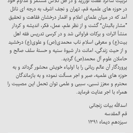
تربیت شاگرد غفلت نورزید و در ظلّ تلاش مستمر و مداوم خود
در حوزه های علمیه قم، تهران و نجف اشرف به درجه ای نائل
آمد که در میان علمای اعلام و اقمار درخشان فقاهت و تحقیق
“مشار بالبنان” گشت و از نظر علم، عمل، فکر، اندیشه و کردار
منشأ اثرات و برکات فراوانی شد و در کرسی تدریس فقه اهل
بیت(ع) و معرفی اسلام ناب محمدی(ص) و علوی(ع) درخشید
و از حیث زندگی، امانت دار شیوۀ سنیه و حسنۀ سلف صالح و
حاملان علوم آل محمد(ص) گردید.
پروردگار آن عالم ربانی را با اولیاء خویش محشور گرداند و به
حوزه های علمیه، صبر و اجر مسألت نموده و به بازماندگان
محترم و معزز نسبی، سببی و علمی توان تحمل این مصیبت را
همراه با اجر عنایت فرماید.
اسدالله بیات زنجانی
قم المقدسه
سیزدهم دیماه ۱۳۹۱