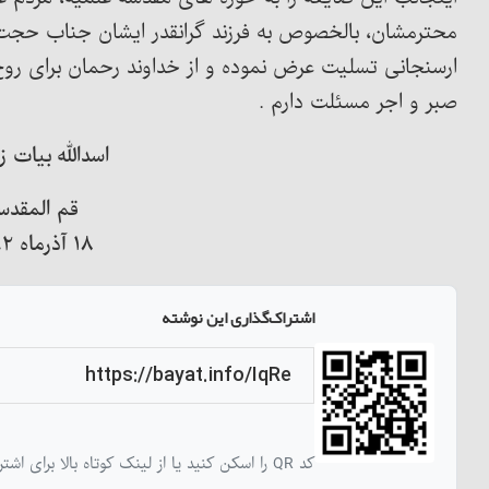
محترمشان، بالخصوص به فرزند گرانقدر ایشان جناب حج
ارسنجانی تسلیت عرض نموده و از خداوند رحمان برای روح آ
صبر و اجر مسئلت دارم .
اسدالله بيات ز
قم المقدس
١٨ آذرماه ١٣٩٢
اشتراک‌گذاری این نوشته
کد QR را اسکن کنید یا از لینک کوتاه بالا برای اشتراک‌گذاری این نوشته استفاده کنید