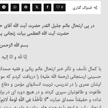
0
اشتراک گذاری
در پی ارتحال عالم جلیل القدر حضرت آیت الله آقای
حضرت آیت الله العظمی بیات زنجانی پیا
بسم الله الرّحمن 
إنّا لله و انّا إلی
با کمال تأسف و تأثر خبر ارتحال عالم ربانی و فقیه صم
حسینی ارسنجانی (رحمة الله علیه) را دریافت کردم که موج
ایشان عمری را در تدریس، تربیت انسانهای مؤمن و دفاع از
طاغوت و طاغوتیان سپری کردند و در هیچ دوره ای در برا
نداده و حقیقتاً مصداق عبارت
“لَا تَأْخُذُهُ فِی اللَّهِ لَوْمَةُ لَائِمٍ
اینجانب این ضایعه را به حوزه های مقدسه علمیه، مردم عز