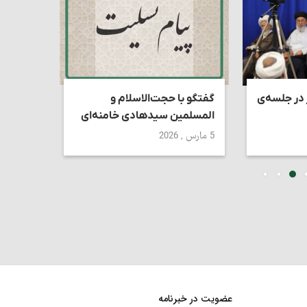
 در جلسه‌ی
گفتگو با حجت‌الاسلام و
استاد ک
المسلمین سیدهادی خامنه‌ای
تقابل د
دین‌دار
5 مارس , 2026
27 ژوئن , 2026
عضویت در خبرنامه