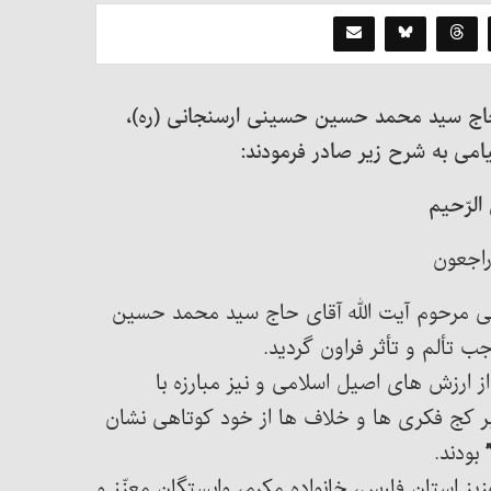
 حاج سید محمد حسین حسینی ارسنجانی (ره)،
می به شرح زیر صادر فرمودند:
الرّحیم
ه راجعون
دانی مرحوم آیت الله آقای حاج سید محمد حسین
ب تألم و تأثر فراون گردید.
 ارزش های اصیل اسلامی و نیز مبارزه با
بر کج فکری ها و خلاف ها از خود کوتاهی نشان
”
بودند.
یز استان فارس، خانواده مکرم، وابستگان معزّز و