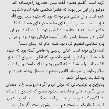
کرده است. گفتم چطور؟ گفت متن احضاریه را فرستاده اند.
موضوع از این قرار بوده که ظاهراً شخصی علیه امام شکایت
کرده است و آن قاضی هم نوشته بود که متهم سید روح الله
فرزند سید مصطفی رأس فلان ساعت، در فلان شعبۀ دادگاه
حاضر شود. بعدها معلوم شد ایشان فردی است که در جریان
آتش زدن سینما رکس آبادان آسیب فراوانی دیده بود، و در آن
باره شکایتی تنظیم کرده بود علیه امام که ایشان منشأ
آتشسوزی بوده است. آقای اردبیلی به قاضی گفته بود که متهم
را میشناسد و ایشان پاسخ داده بود که آقای سیدروح الله، فرزند
آقامصطفی را میشناسد که اکنون رهبر انقلاب است ولی ایشان
شاکی دارند و من بنابر قاضی بودنم و مستقل بودنم حق دارم
به شکایت رسیدگی کنم… .
بنابراین با توضیحاتی که عرض کردم اگر مشروعیت را به معنای
دینی بگیریم، تالی و فاسدها میشود همان که توضیح دادم. اما
همانگونه که دین امری خدایی است، حکومت نیز امری بشری
است؛ کمااینکه سیاست هم امری بشری است. اگر حکومت