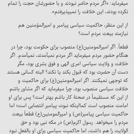
میفرماید: «اگر مردم حاضر نبودند و با حضورشان حجت را تمام
نکرده بودند، این خلافت را نمیپذیرفتم».
از این منظر، حاکمیت سیاسی پیامبر و امیرالمؤمنین هم
نیازمند بیعت مردم است؟
قطعاً. اگر امیرالمومنین(ع) منصوب برای حکومت بود، چرا در
هنگام حضور مردم میفرماید اگر مردم نمیآمدند، نمیآمدم. اگر
خلافت و ولایتِ سیاسی امری الهی و فوق بشری بود، مگر
دست آن حضرت بود که قبول بکند یا نکند؟ البته کسانی هستند
که توجهی نمیکنند. اگر امیرالمومنین(ع) برای حاکمیت و
خلافت سیاسی منصوب بود، چرا میفرماید که اگر مشاور باشم
از این که مستقیماً در صحنۀ کار باشم بهتر است؟ پس برای او
امامت منصوب است کمااینکه نبوت پیامبر انتصابی است؛ اما
حاکمیت سیاسی پیامبر(ص) و امیرالمومنین(ع) قطعاً بیعت
مردم را میخواهد. رسول اکرم(ص) در مکه نبی بود و حق
الولایت را هم داشت، اما حاکمیت سیاسی برای او بالفعل نبود