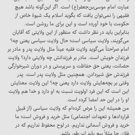
عبارت امام موسی‌بن‌جعفر(ع) است. اگر این‌گونه باشد هیچ
فقیهی را نمی‌توان یافت که بگوید اسلام یک شیوۀ خاص از
حکومت با خود آورده است و این برای ما روشن است.
بنابراین باید در نظر داشت که منظور از این ولایتی که آقایان
می‌گویند، ولایت سیاسی است؛ حال ولایت سیاسی یعنی چه؟
امام صراحتاً می‌گوید ولایت فقیه عیناً مثل ولایت پدر و مادر بر
فرزندان خویش است. مادر بر فرزندانش چه ولایتی دارد؟ ولایت
حضانت، یعنی حق حفاظت و سرپرستی و در دوران شیرخوارگی
فرزندش حق شیردادن. همچنین مثل ولایت پدر است. پدر
وقتی بر بچه‌هایش ولایت دارد یعنی چه؟ این ولایت معنایش
این است که این فرد اولویت نسبت به او دارد و خدا هم ولایت
او را در این حد امضا کرده است.
من همیشه این را عرض کرده‌ام که ولایت سیاسی (از قبیلِ
قراردادها و تعهدات اجتماعی) مثل خرید و فروش است؛ ما
خرید و فروش آسمانی نداریم. در لوح محفوظ نداریم که در
فلان جا مثلاً بیع باید این‌طور باشد.