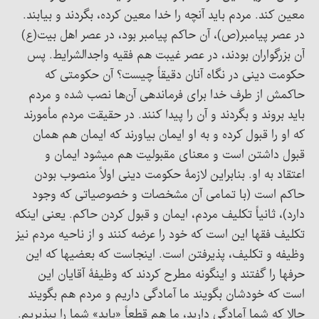
معین کند. مردم باید آنچه را خدا معین کرده، بگردند و بیابند.
در عصر پیامبر(ص)، آن حاکم پیامبر بود، در عصر اهل بیت(ع)
آن بزرگواران بودند، در عصر غیبت هم فقیه واجدالشرایط. پس
حکومت دینی در نگاه آنان دقیقاً چیست؟ آن حکومتی که
حاکمش از طرف خدا برای فرماندهی آن‌ها نصب شده و مردم
باید بروند و بگردند و آن را پیدا کنند. در حقیقت مردم مأمورند
که او را قبول کرده و به او ایمان بیاورند که ایمان هم همان
قبول داشتن است و معنای مقبولیت هم میشود ایمان و
اعتقاد به او. بنابراین لازمۀ حکومت دینی اولاً منصوب بودن
حاکم است (با تمامی آن مشخصات و خصوصیاتی که وجود
دارد)، ثانیاً تکلیف مردم، ایمان و قبول کردن حاکم. یعنی اینکه
تکلیف فقها این است که خود را عرضه کنند و از ناحیه مردم نیز
وظیفه و تکلیف، پذیرفتن است. اینجاست که بعضیها که این
حرفها را گفتند و اینگونه مطرح کردند که وظیفۀ آقایان این
است که خودشان بگویند ما آمادگی داریم و مردم هم بگویند
حالا که شما آمادگی دارید، ما هم قطعاً «باید» شما را بپذیریم.