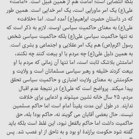
بلکه انتصابی است؛ امامت هم از همین قبیل است. «امامت»
علی(ع) یک امر ماورایی است، یک امر خدایی است. همین طور
که در داستان حضرت ابراهیم(ع) آمده است. اما «خلافت»
علی(ع) به معنای حاکمیت سیاسی اوست. لازم به ذکر است که
نه تنها حاکمیت سیاسی علی(ع) بلکه حاکمیت سیاسی شخص
رسول اکرم(ص) هم یک امر عقلایی و اجتماعی و بشری است.
به همین دلیل علی(ع) چه مردم با او بیعت کنند چه نکنند،
امامتش بلاشک ثابت است، اما تنها آن زمانی که مردم با او
بیعت کردند خلیفه و رهبر سیاسی مسلمانان است و ولایت و
حکومتش به معنای ولایت اعتباری و حاکمیت سیاسی تحقق
پیدا میکند. پرواضح است که علی(ع) در نتیجۀ عدم اقبال
مردم، ۲۵ سال خانه نشین میشوند و ادعایی برای خلافت
ندارند. در طول این مدت یقیناً امام است اما حاکم مسلمین
نیست. حال بعضی آقایان می گویند نه، حاکم بود! بله، حق
حاکمیت داشت اما حاکم بالفعل نبود، این غلط است بلکه باید
گفته شود حکومت برازندۀ او بود و به ناحق از او غصب شد. پس