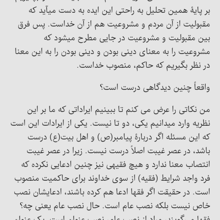
بر پایۀ همین تحلیل به راحتی این ایده به دست میآید که
مقبولیت از آن مردم و مشروعیت هم از آن خداست. پس فرق
بین مقبولیت و مشروعیت در جایی مطرح میشود که
مشروعیت را به معنای دینی بودن و دینی بودن را به این معنا
در نظر بگیریم که حاکم، منصوب خداست.
واقعاً چنین دیدگاهی درست است؟
من نکاتی را عرض می کنم تا ببینیم ایراداتی که ما بر این
نظریه وارد میدانیم یکی، دو تا نیست. یکی از ایرادات این است
که این مسئله اگر دربارۀ پیامبر(ص) و اهل بیت(ع) درست
باشد، در عصر غیبت اصلاً درست نیست. زیرا در عصر غیبت
انتصاب معنا ندارد و هیچ فقیهی نیز چنین ادعایی نکرده که
فرد واجد شرایط (فقیه) از سوی خداوند برای حاکمیت منصوب
است. در حقیقت اگر فقها ادعا هم کرده باشند، ادعایشان نصب
خاص نیست بلکه نصب عام است. حال نصب عام یعنی چه؟