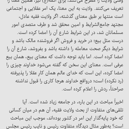
وقتی ولایت را مطرح می‌کنند، برای ائمه(ع) نیز، همین معنا را
تعریف می‌کنند. ولایت به این معنا، یک امر عقلایی و اجتماعی
است منتها بر طبق معنای گذشته، اگر ولایت فقیه عادل،
مجتهد جامع‌الشرایط و امین محقق شد و طرف متصدی امور
مسلمانان شد، در این شرایط شارع آن را امضا کرده است.
درست مثل بیع؛ در خرید و فروش اگر فروشنده مالک باشد و
شرایط دیگر صحت معامله را داشته باشد و بفروشد، شارع آن را
امضا کرده است. اما باید توجه داشت که معنای بیع، همان بیع
عرفی است. معنای این سخن که گفته می‌شود خداوند چیزی را
امضا کرده، این است که خدای عالم همان کارِ عقلا را پذیرفته
(رد نکرده) است؛‌ درواقع خداوند هرجا کاری را قبول نداشته
صراحتاً‌، ردش را اعلام کرده است.
اخیراً مباحث در این باره، در جامعه زیاد شده است. آیا
تلقی‌های متفاوت از بحث ولایت فقیه، آن هم در میان کسانی
که خود پایه‌گذار این امر در کشور بوده‌اند، موجب این مباحث
است؟ به‌طور مثال دیدگاه متفاوت رئیس و نایب رئیس مجلس