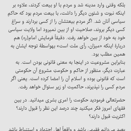
بلکه وقتی وارد مدینه شد و مردم با او بیعت کردند، علاوه بر
اینکه نبوت و شئون دیگر را داشت، با بیعت مردم بود که حاکمِ
سیاسی آنان شد. اگر مردم بیعتشان را از کسی بردارند و سراغ
کسی دیگر بروند، صلاحیت او از بین نمیرود اما ولایت سیاسی
خود به خود از بین خواهد رفت. دقیقاً فرمایش امام(ره) هم
دربارۀ اینکه «میزان، رأی ملت است» بهواسطۀ توجه ایشان به
همین مطلب بود.
بنابراین مشروعیت در اینجا به معنی قانونی بودن است. به
عبارت دیگر، منظور از حاکم و حکومتِ مشروع آن حکومتی
است که قانونی بوده و اسلام آن را امضا کرده است. یعنی اگر
مردم کسی را نپذیرند، حاکمیت او زیر سئوال خواهد رفت.
حضرتعالی فرمودید حکومت را امری بشری میدانید. در بین
فقهای امروز فکر میکنید چند درصد این نظر را قبول دارند؟
اکثریت قبول دارند؟
بعید می‌دانم فقیهی باشد و واقعاً اهل اجتهاد و استنباط باشد