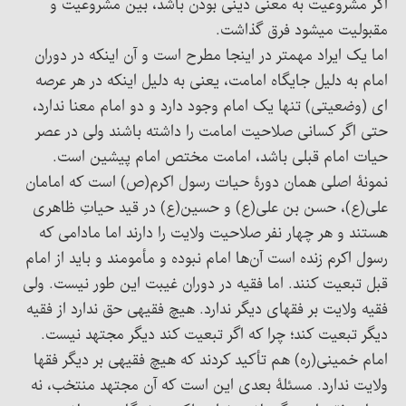
اگر مشروعیت به معنی دینی بودن باشد، بین مشروعیت و
مقبولیت میشود فرق گذاشت.
اما یک ایراد مهمتر در اینجا مطرح است و آن اینکه در دوران
امام به دلیل جایگاه امامت، یعنی به دلیل اینکه در هر عرصه
ای (وضعیتی) تنها یک امام وجود دارد و دو امام معنا ندارد،
حتی اگر کسانی صلاحیت امامت را داشته باشند ولی در عصر
حیات امام قبلی باشد، امامت مختص امام پیشین است.
نمونۀ اصلی همان دورۀ حیات رسول اکرم(ص) است که امامان
علی(ع)، حسن بن علی(ع) و حسین(ع) در قید حیاتِ ظاهری
هستند و هر چهار نفر صلاحیت ولایت را دارند اما مادامی که
رسول اکرم زنده است آن‌ها امام نبوده و مأمومند و باید از امام
قبل تبعیت کنند. اما فقیه در دوران غیبت این طور نیست. ولی
فقیه ولایت بر فقهای دیگر ندارد. هیچ فقیهی حق ندارد از فقیه
دیگر تبعیت کند؛ چرا که اگر تبعیت کند دیگر مجتهد نیست.
امام خمینی(ره) هم تأکید کردند که هیچ فقیهی بر دیگر فقها
ولایت ندارد. مسئلۀ بعدی این است که آن مجتهد منتخب، نه