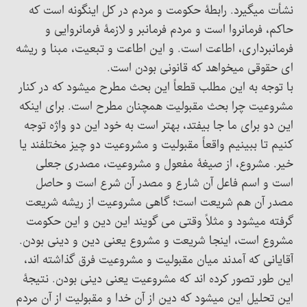
نشأت میگیرد. رابطۀ حکومت و مردم در کل اینگونه است که
حاکم، فرمانروا است و مردم فرمانبر و لازمۀ فرمانروایی و
فرمانبرداری، اطاعت است. و این اطاعت و تبعیت، مبنا و ریشه
ای حقوقی میخواهد که قانونی بودن است.
با توجه به این مطلب قطعاً این بحث مطرح میشود که در کنار
مشروعیت چرا بحث مقبولیت همچنان مطرح است. برای اینکه
این دو برای ما جا بیفتد، بهتر است به خود این دو واژه توجه
کنیم تا ببینیم واقعاً مقبولیت و مشروعیت دو چیز مختلفند یا
خیر. مشروع، از صیغۀ مفعول و مشروعیت، مصدری جعلی
است و اسم فاعل آن شارع و مصدر آن شرع است و حاصل
مصدر آن هم شریعت است؛ گاهی مشروعیت از ریشه شریعت
گرفته میشود و مثلاً وقتی می گویند این دین و این حکومت
مشروع است، اینجا شریعت و مشروع یعنی دین و دینی بودن.
آقایانی که آمدند میان مقبولیت و مشروعیت فرق گذاشته اند،
این طور تصور کرده اند که مشروعیت یعنی دینی بودن. نتیجۀ
این تحلیل این میشود که دین از آن خدا و مقبولیت از آن مردم