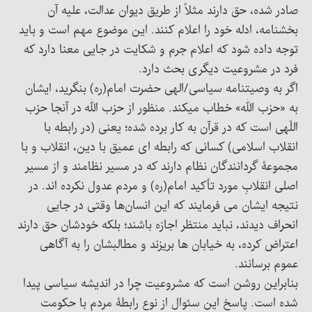
صادر شده، حق دارند مثلاً از طریق دیوان عدالت، علیه آن
بخشنامه، ادله خود را اعلام کنند. این موضوع مهم است و باید
توجه داده شود که اعلام جرم و شکایت در جایی معنا دارد که
فرد در مشروعیت دیگری بحث دارد.
اگر به وصیتنامه سیاسی/الهی حضرت امام(ره) بنگرید، ایشان
به «حزب الله» خطاب میکند. منظور از حزب الله در آنجا حزب
اللّهی است که در قرآن به کار برده شده؛ یعنی (در رابطه با
انقلاب اسلامی) کسانی که رابطه ای عمیق با دین، انقلاب و با
مجموعۀ گردانندگان نظام دارند که در مسیر نظامند و از مسیر
اصلی انقلابِ مورد تأکید امام(ره) و مردم عدول نکرده اند. در
نتیجه ایشان می فرمایند که این انسان‌ها وقتی در جایی
انحراف دیدند، نباید منتظر اجازه باشند؛ بلکه خودشان حق دارند
اعتراض کرده، به خیابان ها بریزند و مطالبشان را به آگاهی
عموم برسانند.
بنابراین روشن است که مشروعیت چرا در اندیشه سیاسی پیدا
شده است. پاسخ این سئوال از نوع رابطۀ مردم با حکومت