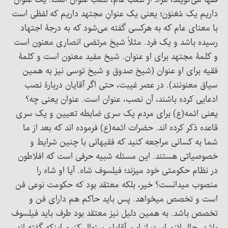
فقها می‌گویند، مراد از نصب عام، نصب عنوان است. یک عنوان
داریم یک مُعَنوَن؛ یعنی یک عنوانِ مجتهد داریم که لفظی است
با معنای عام که به‌ هرکسی گفته می‌شود که به درجۀ اجتهاد
رسیده باشد و یک فرد. مثلاً شیخ مرتضی انصاری معنون است
و کلمۀ مجتهد برای او عنوان. شیخ مفید معنون است و کلمۀ
فقیه برای او عنوان (شیخ صدوق و شیخ توسی نیز به همین
سیاق معنونند). در عصر غیبت، حتی اگر آقایان دربارۀ نصب
ادعایی کرده باشند، آن نصب، عنوان است. عنوان یعنی چه؟
یعنی ائمه(ع) برای مردم یک سری ضابطه تعیین و یک سری
قاعده ذکر کرده اند. حضرات ائمه(ع) فرموده اند که بعد از ما
شما به کسانی مراجعه کنید که فقیهانی با چنین شرایط و
خصوصیاتی هستند. این مسئله شبیه حرفی است که افلاطون
در نظام حکومتی خود میزند؛ فیلسوف شاه. آیا او شاه را
منصوب میدانست؟ خیر، بلکه معتقد بود که حکومت نوعی فن
است و تخصص میخواهد. پس باید حاکم هم دارای فن و
تخصص باشد. به همین دلیل نیز معتقد بود طرف باید فیلسوف