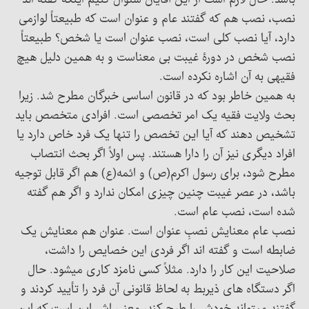
باشد. حال لازم است از این آقایان سئوال کنیم اینکه گفته اند
نصب، نصب هم که گفتند عام و عنوان است که طبیعتاً لوازمی
دارد، آیا نصب کلی است، نصب عنوان است یا شخص؟ طبیعتاً
نصب شخص در دورۀ غیبت بی معناست و به همین دلیل هیچ
فقیهی به آن اشاره نکرده است.
به همین خاطر بود که در قانون اساسی خبرگان مطرح شد. زیرا
بحث ولایت فقیه یک امر تخصصی است. افرادی متخصص باید
تشخیص دهند که آیا این تخصص را تنها یک فرد خاص دارد یا
افراد دیگری نیز آن را دارا هستند. پس اولاً اگر بحث انتصاب
مطرح شود، برای رسول اکرم(ص) و ائمه(ع) هم اگر قابل توجیه
باشد، در عصر غیبت چنین چیزی امکان ندارد و اگر هم گفته
شده است، نصب عام است.
نصب عام معنایش نصبِ عنوان است. عنوان هم معنایش یک
ضابطه است و گفته اند اگر فردی این خصایص را داشت،
صلاحیت این کار را دارد. مثلاً کسی نامزد کاری میشود. حال
اگر دستگاه های ذیربط به لحاظ قانونی آن فرد را تأیید کردند و