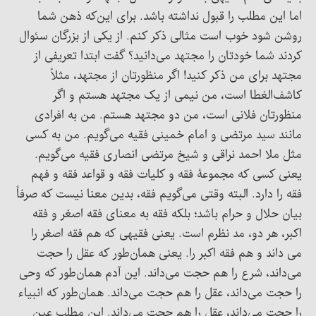
اما این مطلب را قبول نداشته باشد. برای این‌که ذهن شما
روشن شود خوب است مثالی ذکر کنم. از یکی از بزرگان سئوال
کردند شما خودتان را مجتهد می‌دانید؟ گفت ابتدا تعریفی از
مجتهد برای من ذکر کنید! اگر منظورتان از مجتهد، مثلاً
کاشف‌الغطا است، من نیمی از یک مجتهد هستم و اگر
منظورتان فلانی است، من دو مجتهد هستم. من به افرادی
مانند سید مرتضی و امام خمینی فقیه می‌گویم. من به کسی
مثل ملا احمد نراقی و شیخ مرتضی انصاری فقیه می‌گویم.
یعنی کسی که مجموعۀ فقه و کلیات فقه و قواعد فقه و فهم
فقه را دارد. البته وقتی می‌گویم فقه، بدین معنا نیست که صرفاً
بیان حلال و حرام باشد؛ بلکه فقه به معنای فقه اصغر و فقه
اکبر، هر دو، مد نظرم است. یعنی فقیهی که هم فقه اصغر را
می داند و هم فقه اکبر را. یعنی همان‌طور که عقل را حجت
می‌داند، شرع را هم حجت می‌داند. این آدم همان‌طور که وحی
را حجت می‌داند، عقل را هم حجت می‌داند. همان‌طور که انبیاء
را حجت می‌داند، عقل را هم حجت می‌داند. این مطلب عین