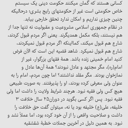
کسانی هستند که گمان میکنند حکومت دینی یک سیستم
خاص حکومتی است غیر از حکومتهای رایج بشری؛ درحالیکه
چنین چیزی نداریم و امکان ندارد تحقق خارجی بیابد.
در نظام جمهوری اسلامی مشروعیت و مقبولیت نه تنها جدا از
هم نیستند، بلکه مکمل همدیگرند. یعنی اگر مردم قبول کردند،
شارع هم قبول میکند، کمااینکه اگر مردم قبول نمیکردند،
شارع هم قبول نمیکرد. شاهد قضیه این است که الآن فرض
کنید امام خمینی زنده باشد. همۀ فقهای بزرگوار، غیر از
امام(ره)، مگر مجتهد و عادل نبودند؟ همۀ آن‌ها عادل و
نمازخوان بودند. مگر مقلد نداشتند؟ اما چون مردم، امام را به
عنوان ولی معرفی کرده بودند، او را پذیرفتند. به صورت طبیعی
هیچ کس ولی فقیه نبود. هرچند شرایط ولایت را داشت اما ولی
فقیه نبود. پس اگر کسی بگوید در دوران۲۵ سال خلافت ۳
خلیفه، علی(ع) خلیفه بود یا نه، میتوان گفت حق خلافت را
داشت و صلاحیت واقعی را از آن خود کرده بود، اما عملاً نشد و
نبود. به همین دلیل در آخرین جملات خطبۀ شقشقیه