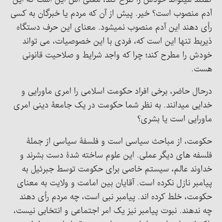
گفتند میتواند خودش را طرح کند، معنی اش این است که این
آدم منصوب است؟ خیر. پیش از آن که مردم یا خبرگان به کسی
رأی دهند این آدم منصوب نمیشود. معنای این حرف دستگاه
ذیربط تنها این است که، فردی با این خصوصیات، می تواند
خودش را مطرح کند؛ چرا که واجد شرایط و صلاحیت قانونی
هست.
درحال حاضر، برخی افراد حکومت اسلامی را امری ماورایی و
خدایی میدانند. به نظر شما حکومت در یک جامعۀ دینی امری
ماورایی است یا بشری؟
حکومت، از مباحث سیاسی است و فلسفۀ سیاسی از جملۀ
فلسفه های دیگر عملی. این علوم ساخته شدۀ دست بشرند و
خداوند عالم، سیستم خاصی برای حکومت توسط جبرئیل به
پیامبر نازل نکرده است. آقایان بین امامت و ولایت به معنای
حکومت، خلط کرده اند. پیامبر نبی است، چه مردم رأی دهند
چه ندهند. نبوت پیامبر نیز یک امر اجتماعی و انتخابی نیست،