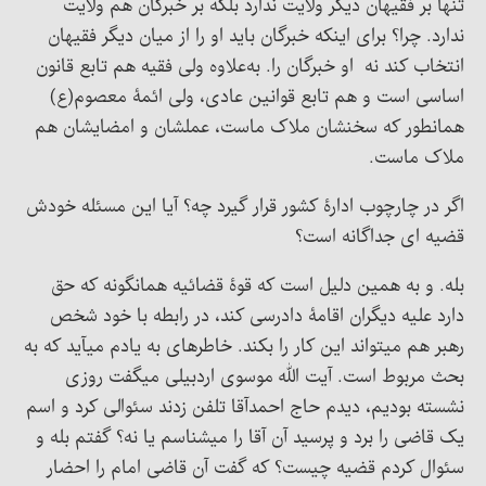
تنها بر فقیهان دیگر ولایت ندارد بلکه بر خبرگان هم ولایت
ندارد. چرا؟ برای اینکه خبرگان باید او را از میان دیگر فقیهان
انتخاب کند نه او خبرگان را. به‌علاوه ولی فقیه هم تابع قانون
اساسی است و هم تابع قوانین عادی، ولی ائمۀ معصوم(ع)
همانطور که سخنشان ملاک ماست، عملشان و امضایشان هم
ملاک ماست.
اگر در چارچوب ادارۀ کشور قرار گیرد چه؟ آیا این مسئله خودش
قضیه ای جداگانه است؟
بله. و به همین دلیل است که قوۀ قضائیه همانگونه که حق
دارد علیه دیگران اقامۀ دادرسی کند، در رابطه با خود شخص
رهبر هم میتواند این کار را بکند. خاطرهای به یادم میآید که به
بحث مربوط است. آیت الله موسوی اردبیلی میگفت روزی
نشسته بودیم، دیدم حاج احمدآقا تلفن زدند سئوالی کرد و اسم
یک قاضی را برد و پرسید آن آقا را میشناسم یا نه؟ گفتم بله و
سئوال کردم قضیه چیست؟ که گفت آن قاضی امام را احضار