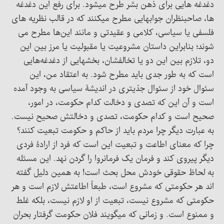
دغدغه هایی برای ذهن بشر طرح میشود. برای رفع این دغدغه
ها، صاحبنظران جوابهایی مطرح میکنند که در قالب نظریه های
فلسفی یا سیاسی، کلامی و عقیدتی و مانند این‌ها مطرح می
شوند؛ بنابراین داستان مشروعیت یا مقبولیت یا مرز بین این
دو، تلازم بین این دو یا تخالفشان، بخشهایی از دغدغه‌هایی
است که به طور جدی باید مطرح شود. به اعتقاد من، این
سئوال خود از سئوال جدّیتری در اندیشۀ سیاسی به وجود آمده
است و آن این که تصدی و دخالت کدام حکومت، در امور،
صحیح است و کدام حکومت، تصدی و دخالتش صحیح نیست.
به عبارت دیگر چرا مردم باید از حاکم و حکومت تبعیت کنند؟
چرا که معنای اطاعت و تبعیت این است که فرد از ارادۀ فردی
دیگر پیروی کند و فرمان یک فرمانروا را گردن نهد. این مسئله
به لحاظ حقوقی خودش محل بحث است! به همین دلیل گفته
اند هر حکومتی که مشروع است، طبعاً اطاعتش لازم است و هر
حکومتی که مشروع نیست، تبعیت از او لازم نیست، بلکه غلط
و ممنوع است. و زمانی که میگویند فلان حکومت گرفتار بحران