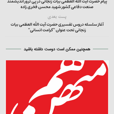
پیام حضرت آیت الله العظمی بیات زنجانی در پی ترور اندیشمند
صنعت دفاعی کشور شهید محسن فخری زاده
پست بعدی
آغاز سلسله دروس تفسیری حضرت آیت الله العظمی بیات
زنجانی تحت عنوان “کرامت انسانی”
همچنین ممکن است دوست داشته باشید