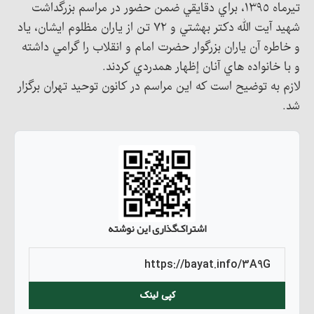
تيرماه ١٣٩٥، براي دقايقي ضمن حضور در مراسم بزرگداشت
شهيد آيت الله دكتر بهشتي و ٧٢ تن از ياران مظلوم ايشان، ياد
و خاطره آن ياران بزرگوار حضرت امام و انقلاب را گرامي داشته
و با خانواده هاي آنان إظهار همدردي كردند.
لازم به توضيح است كه اين مراسم در كانون توحيد تهران برگزار
شد.
اشتراک‌گذاری این نوشته
کپی لینک