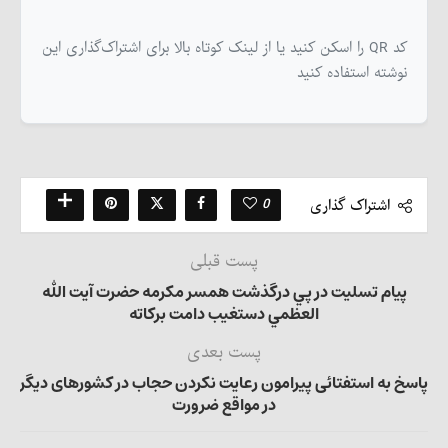
کد QR را اسکن کنید یا از لینک کوتاه بالا برای اشتراک‌گذاری این
نوشته استفاده کنید
0
اشتراک گذاری
پست قبلی
پيام تسليت در پي درگذشت همسر مكرمه حضرت آيت الله
العظمي دستغيب دامت بركاته
پست بعدی
پاسخ به استفتائی پیرامون رعایت نکردن حجاب در کشورهای دیگر
در مواقع ضرورت