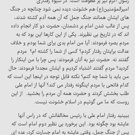
رسول اکرم نیز بر عطوفت است. در شیوه رفتاری
امیرالمؤمنین(ع) هم خشونت دیده نمی شود چنانچه در جنگ
های ایشان همانند جنگ جمل که آن همه آدم کشته شدند،
پس از غالب شدن امام بر دشمنان، حضرت دو کار انجام داده
اند که در تاریخ بی نظیرند. یکی از این کارها این بود که به
مردم بصره فرمودند: آیا من امام بدی برای شما بودم و خلاف
عدالت برایتان رفتار کردم؟ کسی از شما را کشته ام؟ مردم
گفتند نه. حضرت نیز به آنان فرمودند: پس چرا با من اینکار را
کردید؟ مردم گفتند اشتباه کردیم و ایشان مجددا فرمودند: حال
من باید با شما چه کنم؟ نکته قابل توجه در اینجا این است که
کدام فاتحی با مردم اینگونه رفتار می کند؟ آنها از امام علی
طلب بخشش کردند و حضرت همه آن مردم را بخشید. از این
روست که ما می گوئیم در اسلام خشونت نیست.
ببینید رفتار امام علی با رئیس مخالفانش که در راس آنها
عایشه بود چگونه بود. این برخورد بی نظیر دوم امام است که
پس از جنگ جمل، وقتی عایشه به امام جسارت کرد، عده ای