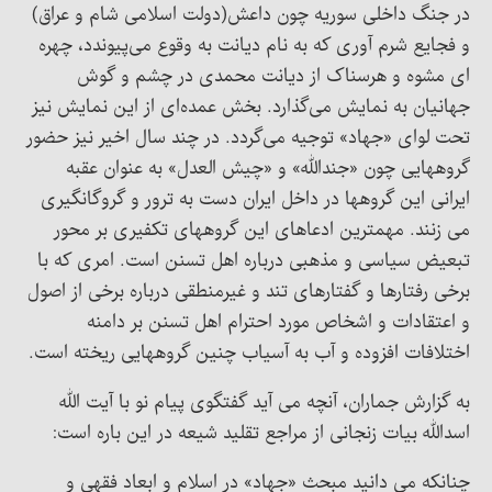
در جنگ داخلی سوریه چون داعش(دولت اسلامی شام و عراق)
و فجایع شرم آوری که به نام دیانت به وقوع می‌پیوندد، چهره
ای مشوه و هرسناک از دیانت محمدی در چشم و گوش
جهانیان به نمایش می‌گذارد. بخش عمده‌ای از این نمایش نیز
تحت لوای «جهاد» توجیه می‌گردد. در چند سال اخیر نیز حضور
گروههایی چون «جندالله» و «چیش العدل» به عنوان عقبه
ایرانی این گروهها در داخل ایران دست به ترور و گروگانگیری
می زنند. مهمترین ادعاهای این گروههای تکفیری بر محور
تبعیض سیاسی و مذهبی درباره اهل تسنن است. امری که با
برخی رفتارها و گفتارهای تند و غیرمنطقی درباره برخی از اصول
و اعتقادات و اشخاص مورد احترام اهل تسنن بر دامنه
اختلافات افزوده و آب به آسیاب چنین گروههایی ریخته است.
به گزارش جماران، آنچه می آید گفتگوی پیام نو با آیت الله
اسدالله بیات زنجانی از مراجع تقلید شیعه در این باره است:
چنانکه می دانید مبحث «جهاد» در اسلام و ابعاد فقهی و