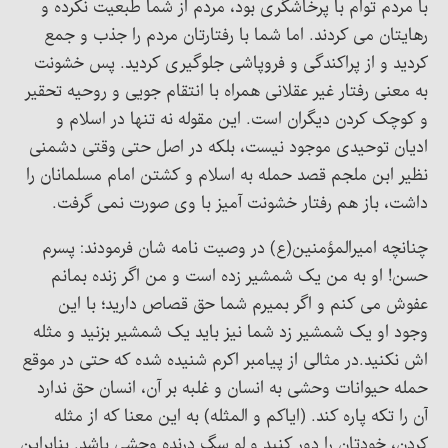
با مردم توام با پرخاشگری بود، مردم از شما طبعیت نکرده و
رهایتان می کردند. اما شما با رفتارتان مردم را جذب و جمع
کردید و از پراکندگی و فروپاشی جلوگیری کردید. پس خشونت
به معنی رفتار غیر عقلانی همراه با انتقام جویی و روحیه تحقیر
و کوچک کردن دیگران است. این مقوله نه تنها در اسلام و
ادیان توحیدی موجود نیست، بلکه در اصل حتی وقتی دشمنی
نظیر ابن ملجم قصد حمله به اسلام و کشتن امام مسلمانان را
داشت، باز هم رفتار خشونت آمیز با وی صورت نمی گرفت.
چنانچه امیرالمؤمنین(ع) در وصیت نامه شان فرمودند: پسرم
حسن! او به من یک شمشیر زده است و من اگر زنده بمانم
عفوش می کنم و اگر بمیرم شما حق قصاص دارید؛ با این
وجود او یک شمشیر زد شما نیز باید یک شمشیر بزنید و مثله
اش نکنید.در مثالی از پیامبر اکرم شنیده شده که حتی در موقع
حمله حیوانات وحشی به انسان و غلبه بر آن، انسان حق ندارد
آن را تکه پاره کند. (ایاکم و المثله) به این معنا که از مثله
کردن، خودتان را دور کنید و لو سگ درنده وحشی باشد. بنابراین