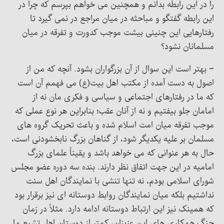
را در این رابطه بدانم و همچنین می خواهم بپرسم که چرا در
این رابطه گفتگو و مباحثه در میان مراجع در نمی گیرد تا
رفتارهایی این چنینی بیشت موجب کدورت و تفرقه در میان
مسلمانان نشود؟
– بهتر است این سوال از آن بزرگواران بشود. آنچه که من از
اصول به دست آمده از مکتب اهل بیت(ع) می فهمم آن است
که ما در رفتارهای اجتماعی و سیاسی و فکری مان نه از
امامان جلو بیفتیم و نه از آنان عقب؛ بنابراین هر نوع عملی که
موجب تفرقه میان امت اسلام شده و باعث تحریک گروه های
مسلمان بر علیه یکدیگر شود، از گناهان بزرگ نابخشودنی است،
حال به هر عنوانی که می خواهد باشد و یقیناً علمای بزرگ
امامیه در این جهت اتفاق نظر دارند. بنده سه دوره عضو مجلس
شورای اسلامی بودم، نه تنها تنشی با نمایندگان اهل سنت
نداشتیم بلکه میان نمایندگان روابط دوستانه ای نیز برقرار بود
که همینک نیز این ارتباط دوستانه ادامه دارد. مثلاً در زمان
جنگ همکاری های این عزیزان، کمتر از دوستان اهل تشیع ما