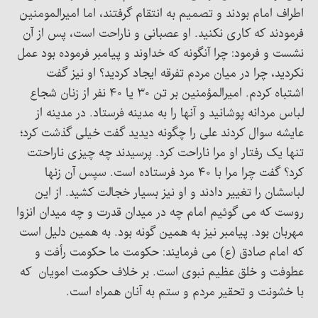
اطراف امام بودند و تصمیم به انتقام گرفتند، اما امیرالمومنین
فرمودند که کاری نکنید. او عصبانی و ناراحت است، پس از آن
نشست و فرمود: چرا آنگونه که خداوند و پیامبر فرموده بود عمل
نکردید، چرا در میان مردم تفرقه ایجاد کردید؟ او نیز گفت
اشتباه کردم. امیرالمؤمنین بر تن ۳۰ یا ۴۰ نفر از زنان شجاع
لباس مردانه پوشانید و آنها را به مدینه فرستاد. در مدینه از
عایشه سوال کردند علی را چگونه دیدید گفت خیلی گذشت کرد؛
تنها یک رفتار او مرا ناراحت کرد. پرسیدند چه چیزی ناراحتت
کرد؟ گفت چرا مرا با ۴۰ مرد فرستاده است. سپس آن زنها
لباسشان را تغییر دادند و او نیز بسیار خجالت کشید. از این
روست که می گوئیم امام چه در میدان قدرت و چه میدان انزوا
مهربان بود. پیامبر نیز به همین گونه بود. به همین دلیل است
که امام صادق (ع) می فرمایند: حکومت ما حکومت رأفت و
عطوفت و خلق عظیم نبوی است. بر خلاف حکومت امویان که
با خشونت و تحقیر مردم و ستم به آنان همراه است.