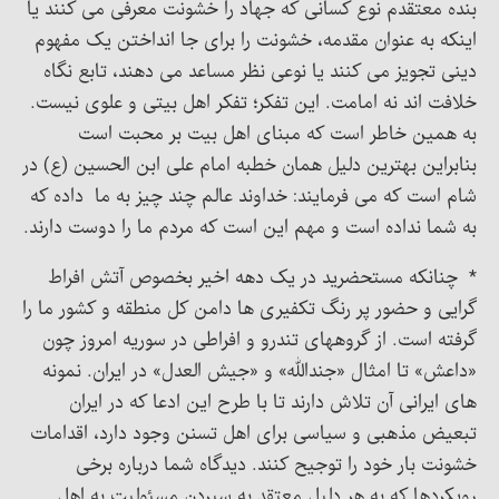
بنده معتقدم نوع کسانی که جهاد را خشونت معرفی می کنند یا
اینکه به عنوان مقدمه، خشونت را برای جا انداختن یک مفهوم
دینی تجویز می کنند یا نوعی نظر مساعد می دهند، تابع نگاه
خلافت اند نه امامت. این تفکر؛ تفکر اهل بیتی و علوی نیست.
به همین خاطر است که مبنای اهل بیت بر محبت است
بنابراین بهترین دلیل همان خطبه امام علی ابن الحسین (ع) در
شام است که می فرمایند: خداوند عالم چند چیز به ما داده که
به شما نداده است و مهم این است که مردم ما را دوست دارند.
* چنانکه مستحضرید در یک دهه اخیر بخصوص آتش افراط
گرایی و حضور پر رنگ تکفیری ها دامن کل منطقه و کشور ما را
گرفته است. از گروههای تندرو و افراطی در سوریه امروز چون
«داعش» تا امثال «جندالله» و «جیش العدل» در ایران. نمونه
های ایرانی آن تلاش دارند تا با طرح این ادعا که در ایران
تبعیض مذهبی و سیاسی برای اهل تسنن وجود دارد، اقدامات
خشونت بار خود را توجیح کنند. دیدگاه شما درباره برخی
رویکردها که به هر دلیل معتقد به سپردن مسئولیت به اهل