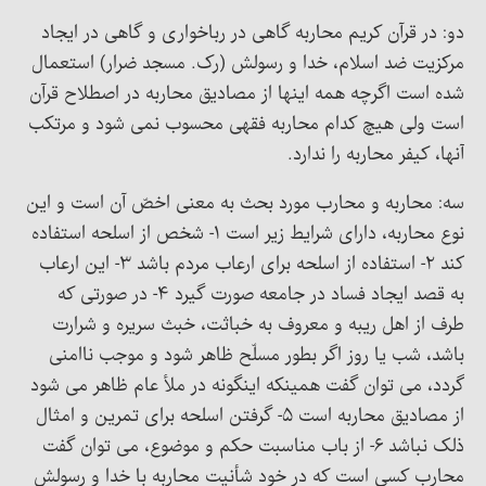
دو: در قرآن کریم محاربه گاهی در رباخواری و گاهی در ایجاد
مرکزیت ضد اسلام، خدا و رسولش (رک. مسجد ضرار) استعمال
شده است اگرچه همه اینها از مصادیق محاربه در اصطلاح قرآن
است ولی هیچ کدام محاربه فقهی محسوب نمی شود و مرتکب
آنها، کیفر محاربه را ندارد.
سه: محاربه و محارب مورد بحث به معنی اخصّ آن است و این
نوع محاربه، دارای شرایط زیر است ۱- شخص از اسلحه استفاده
کند ۲- استفاده از اسلحه برای ارعاب مردم باشد ۳- این ارعاب
به قصد ایجاد فساد در جامعه صورت گیرد ۴- در صورتی که
طرف از اهل ریبه و معروف به خباثت، خبث سریره و شرارت
باشد، شب یا روز اگر بطور مسلّح ظاهر شود و موجب ناامنی
گردد، می توان گفت همینکه اینگونه در ملأ عام ظاهر می شود
از مصادیق محاربه است ۵- گرفتن اسلحه برای تمرین و امثال
ذلک نباشد ۶- از باب مناسبت حکم و موضوع، می توان گفت
محارب کسی است که در خود شأنیت محاربه با خدا و رسولش