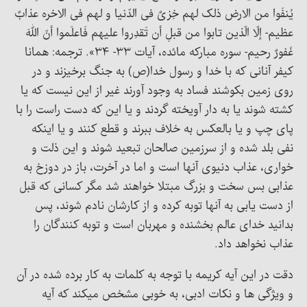
یُنفَوا من الارض ذلک لهم خِزیٌ فی الدّنیا و لهم فی الاخره عذابٌ
عظیم- إلّا الّذین تابوا من قبلِ أن تَقدِروا علیهم فَاعلَموا أنّ اللهَ
غَفورٌ رحیم- سوره مبارکه مائده، آیات ۳۳- ۳۴». ترجمه: همانا
کیفر آنانی که با خدا و رسول خدا(ص) به جنگ برخیزند و در
روی زمین بکوشند فساد به وجود آورند غیر از این نیست که یا
کشته شوند یا به دار آویخته گردند و یا این که دست راست را با
پای چپ و یا بالعکس به خلاف ببرند و قطع کنند و یا اینکه
نفی بلد شده و از سرزمین صالحان تبعید شوند و این ذلت و
خواری، عذاب دنیوی آنها است و اما در آخرت، باز در دوزخ به
عذابی بس سخت و بزرگ مبتلا خواهند شد مگر کسانی که قبل
از دست یابی به آنها توبه کرده و از کارشان نادم شوند، پس
بدانید خدای عالم بخشنده و مهربان است و توبه کنندگان را
عذاب نخواهد داد.
دقت در این آیه کریمه با توجه به کلمات به کار برده شده در آن
و ویژگی ها و نکات ادبی، به خوبی مشخص می­کند که آیه