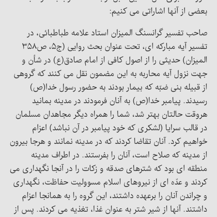
بعضی از آنها اشاراتی می کنیم:
صاحب تفسیر گرانسنگ المیزان استاد علامه طباطبائی، در
تفسیر آیه مبارکه ای، تحت عنوان بحث روایی (ج۵، ص۳۵۸
المیزان) حدیثی را از اصول کافی از امام صادق(ع) در شأن و
جهت نزول آیه محاربه به این مضمون نقل می کنند که گروهی
از قبیله بنی ضبّه که بیمار بودند به حضور رسول خدا(ص)
رسیدند. پیامبر خدا(ص) به آنان فرمودند در مدینه بمانید
هروقت حالتان بهتر شد، شما را همراه دیگر مجاهدان مسلمان
در قالب سرایا (لشکری که خود پیامبر در آن نباشد) اعزام
خواهیم کرد. آنان تقاضا کردند که در مدینه نمانند و هرجا بیرون
از مدینه که صلاح است، آنان را بفرستند. در اطراف مدینه
منطقه­ ای بود که شترهای صدقه و زکات را در آنجا نگهداری می
کردند و عدّه ای از نیروهای اسلام مسوولیت حفاظت، نگهداری
و چراندن آنان را برعهده داشتند، این گروه را به همانجا اعزام
داشتند. آنها از شیر شتر به عنوان غذا، تغذیه می کردند. پس از