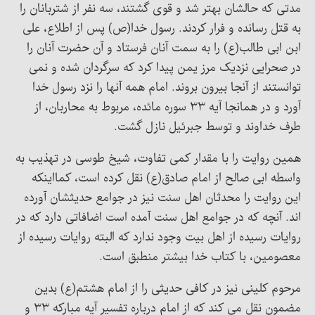
مدتی که حالشان بهتر شد و قوی گشتند، سه نفر از شتربانان را
به قتل رسانده و فرار کردند. رسول خدا(ص) پس از اطلاع، علی
ابن ابی طالب(ع) را به سمت آنان فرستاد و آن حضرت آنان را
در صحرایی نزدیک مرز یمن پیدا کرد که سرگردان شده و نمی
توانستند از آنجا بیرون بروند. امام همه آنها را نزد رسول خدا
آورد و در همانجا آیه ۳۳ سوره مائده، مربوط به محاربان، از
طرف خداوند و توسط جبرئیل نازل گشت.
همین روایت را با مقدار کمی تفاوت، شیخ طوسی در تهذیب به
واسطه ابی صالح از امام صادق(ع) نقل کرده است، کمااینکه
این روایت را محدثان اهل سنت نیز در جوامع حدیثشان آورده
اند. آنچه که در جوامع اهل سنت آمده است اضافاتی دارد که در
روایات رسیده از اهل بیت وجود ندارد که البته روایات رسیده از
معصومین، با کتاب خدا بیشتر منطبق است.
مرحوم کلینی نیز در کافی حدیثی را از امام هشتم(ع) بدین
مضمون نقل می کند که از امام درباره تفسیر آیه مبارکه ۳۳ و