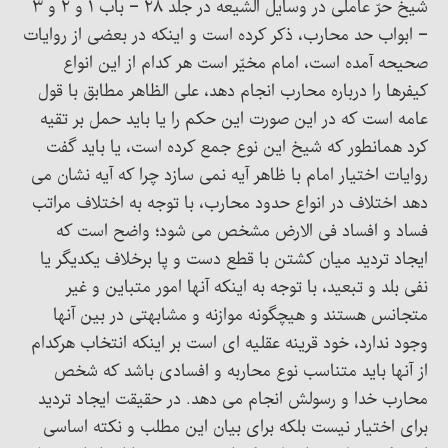
شیخ حرّ عاملی در وسایل الشیعه در جلد ۲۸ – باب ۱ و ۲ و ۳
– ابواب حد محارب، ذکر کرده است و اینکه در بعضی از روایات
صحیحه آمده است، امام مخیّر است هر کدام از این انواع
کیفرها را درباره محارب انجام دهد، علی الظاهر مطابق با قول
عامه است که در این صورت این حکم را یا باید حمل بر تقیه
کرد همانطور که شیخ این نوع جمع کرده است، یا باید گفت
روایات اختیار امام با ظاهر آیه نمی سازد چرا که آیه نشان می
دهد اختلاف در انواع حدود محارب، با توجه به اختلاف مراتب
فساد و افساد فی الارض مشخص می شود؛ واضح است که
ایجاد تردید میان کشتن با قطع دست و پا برخلاف یکدیگر یا
نفی بلد و تبعید، با توجه به اینکه آنها امور متباین و غیر
متجانس هستند و هیچگونه موازنه و مشابهتی در بین آنها
وجود ندارد، خود قرینه عقلیه ای است بر اینکه انتخاب هرکدام
از آنها باید متناسب نوع محاربه و افسادی باشد که شخص
محارب خدا و رسولش انجام می دهد. در حقیقت ایجاد تردید
برای اختیار نیست بلکه برای بیان این مطلب و نکته اساسی