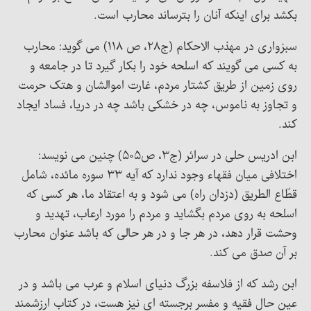
بکشد برای اینکه آنان را بترساند محارب است.
سبزواری در مهذب الاحکام (ج۲۸، ص ۱۱۸) می گوید: محارب
به کسی می گویند که اسلحه خود را بکار گیرد تا در جامعه و
روی زمین از طریق کشتار مردم، غارت اموالشان و هتک حرمت
و تجاوز به ناموس، چه در خشکی باشد چه در دریا، فساد ایجاد
کند.
ابن ادریس حلی در سرائر (ج۳، ص۵۰۵) چنین می نویسد:
اختلافی میان فقهاء وجود ندارد که آیه ۳۳ سوره مائده، شامل
قطّاع الطریق (دزدان راه) می شود و به اعتقاد ما، هر کسی که
اسلحه به روی مردم بگشاید و مردم را مورد ارعاب، تهدید و
وحشت قرار دهد، در هر جا و در هر حالی که باشد عنوان محارب
بر آن صدق می کند.
ابن رشد که از فلاسفه بزرگ دنیای اسلام و عرب می باشد و در
عین حال فقیه و مفسر برجسته ای نیز هست، در کتاب ارزشمند