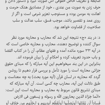
ضابطه و تعریف خاص حقوقی اش صورت گیرد و دستور دادن و
حرف زدن به صورت مِن عِندی ، خود از مصادیق هتک حرمت و
اهانت به مومن بوده و مستوجب تعزیر شرعی است و اگر از
روی عمد و تقصیر باشد، موجب فسق، سلب عدالت و سلب
صلاحیت از قضاوت خواهد بود.
د: در بند «ج» نتیجه این شد که محارب و محاربه مورد نظر
سوال کننده و توضیح دهنده، محارب و محاربه خاصی است که
در آیه ۳۳ سوره مائده آمده و فقهای عظام، آن را در کتاب القضا
و باب حدود تعریف کرده و احکام آن را بیان فرموده اند.
بنابراین در این بند میخواهیم این آیه مبارکه را که مبنای حقوق
جزائی محاربه است را مورد تأمل و بررسی قرار دهیم تا روشن
گردد که محاربه در لسان قرآن (آیه مورد بحث) به چه معناست و
طبق دلالت این آیه، محارب چه کسی است. آن آیه مبارکه که
مبنای تشریع قانون مربوط به محارب و محاربه است این است:
«انّما جَزاءُ الذین یحاربون الله و رسوله و یَسعَون فی الارض
فَساداً أن یُقَتّلوا أویُصَلَّبوا أوتُقَطَّع أیدیهم و ارجُلُهم مِن خِلافٍ أو