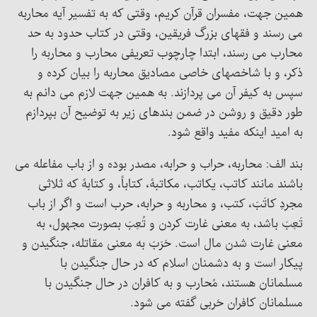
همین جهت، مفسران قرآن کریم، وقتی که به تفسیر آیه محاربه
می رسند و فقهای بزرگ فریقین، وقتی در کتاب حدود به حد
محارب می رسند، ابتدا چارچوب تعریفی محارب و محاربه را
ذکر، و با شاخصهای خاصی مصادیق محاربه را بیان کرده و
سپس به کیفر آن می پردازند. به همین جهت لازم می دانم به
طور دقیق و روشن در ضمن بندهای زیر به توضیح آن بپردازم
به امید اینکه مفید واقع شود.
بند الف: محاربه، حراب و حرابه، مصدر بوده و از باب مفاعله می
باشند مانند کاتب، یکاتب، مکاتبهً، کتاباً، و کتابهً که ثلاثی
مجردِ کاتَبَ، کتب، و محاربه و حرابه، حرب است و اگر از باب
تَعِبَ باشد، به معنی غارت کردن و تُعِبَ بصورت مجهول، به
معنی غارت شدن مال است. حَرَبَ به معنی مقاتله، جنگیدن و
پیکار است و به دشمنان اسلام که در حال جنگیدن با
مسلمانان هستند، مُحارب و به کافران در حال جنگیدن با
مسلمانان کافران حَربی گفته می شود.