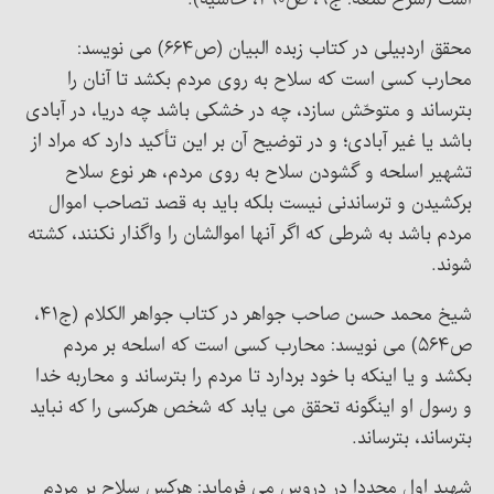
است (شرح لمعه: ج۹، ص۲۹۰، حاشیه).
محقق اردبیلی در کتاب زبده البیان (ص۶۶۴) می نویسد:
محارب کسی است که سلاح به روی مردم بکشد تا آنان را
بترساند و متوحّش سازد، چه در خشکی باشد چه دریا، در آبادی
باشد یا غیر آبادی؛ و در توضیح آن بر این تأکید دارد که مراد از
تشهیر اسلحه و گشودن سلاح به روی مردم، هر نوع سلاح
برکشیدن و ترساندنی نیست بلکه باید به قصد تصاحب اموال
مردم باشد به شرطی که اگر آنها اموالشان را واگذار نکنند، کشته
شوند.
شیخ محمد حسن صاحب جواهر در کتاب جواهر الکلام (ج۴۱،
ص۵۶۴) می نویسد: محارب کسی است که اسلحه بر مردم
بکشد و یا اینکه با خود بردارد تا مردم را بترساند و محاربه خدا
و رسول او اینگونه تحقق می یابد که شخص هرکسی را که نباید
بترساند، بترساند.
شهید اول مجددا در دروس می فرماید: هرکس سلاح بر مردم