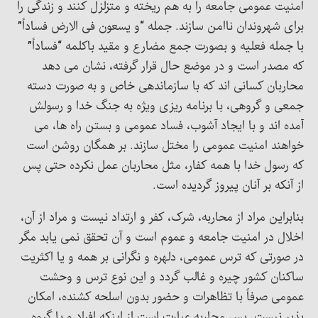
امنیت عمومی جامعه را به هم ریخته و متزلزل کنند و زندگی را
برای شهروندان ناامن سازند. جمله “و یسعون فی الارض فساداً”
با جمله فعلیه و بصورت جمع مضارع و مقید باکلمه “فساداً”
که مصدر است و در موضع حال قرار گرفته، نشان می دهد
محاربان کسانی اند که با سازماندهی خاص و به صورت دسته
جمعی و گروهی، با برنامه ­ریزی ویژه به جنگ خدا و رسولش
آمده اند و با ایجاد آشوب، فساد عمومی و بستن راه ها، می
خواهند امنیت عمومی را مختل سازند. بر همگان روشن است
که رسول خدا با همه کفار، مثل محاربان عمل نکرده حتی پس
از آنکه بر آنان پیروز گردیده است.
بنابراین مراد از محاربه، شرک، کفر و ارتداد نیست و مراد از آن،
اخلال در امنیت جامعه و عموم است و آن تحقق نمی یابد مگر
در صورتی که ترس عمومی، دلهره و نگرانی بر همه و یا اکثریت
ساکنان کشور چیره و غالب گردد و این نوع ترس و وحشت
عمومی صرفاً با تظاهرات و حضور بدون اسلحه کشنده، امکان
پذیر نیست. پس محاربه عبارت است از اینکه افراد و یا گروه