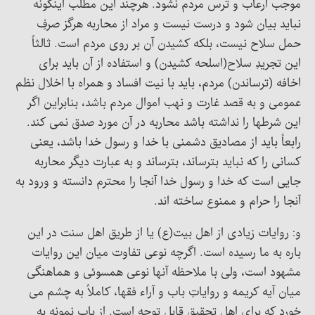
موجب ارعاب و ترس مردم نشود. هرچند این مطلب اینگونه
نباید بیان شود و درست نیست و مراد از محاربه هرگز صرفِ
حمل سلاح نیست، بلکه کشیدن آن بر روی مردم است. ثالثاً
این تجریدِ سلاح(اسلحه کشیدن) و استفاده از آن باید برای
اخافه (ترساندن) مردم، باید با نیت افساد و همراه با اخلال نظم
عمومی و به قصد غارت و نهب اموال مردم باشد، بنابراین اگر
این شرطها را نداشته باشد محاربه در آن مورد صدق نمی کند.
رابعاً باید از مصادیق دشمنی با خدا و رسول خدا باشد، یعنی
کسانی را که نباید بترساند، بترساند و به عبارت دیگر محاربه
جایی است که خدا و رسول خدا آنجا را محترم دانسته و ورود به
آنجا را حرام و ممنوع ساخته اند.
و: روایات زیادی از اهل بیت(ع) یا از طریق اهل سنت در این
باره به ما رسیده است. اگرچه نوعی تفاوت میان این روایات
مشهود است، ولی با ملاحظه آنها نوعی همسوئی و هماهنگی
میان آیه کریمه و روایاتِ باب و آراء فقها، کاملاً به چشم می
خورد که برای اهل تحقیق قابل توجه است. از باب نمونه به