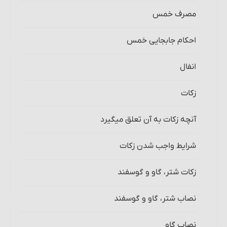
مصرف خمس
احکام جابجایی خمس
انفال
زکات
آنچه زکات به آن تعلق می‎گیرد‏
شرایط واجب شدن زکات‏
زکات شتر، گاو و گوسفند
نصاب شتر، گاو و گوسفند
نصاب گاو