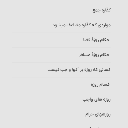
کفّاره جمع
مواردی که کفّاره مضاعف می‏شود
احکام روزۀ قضا
احکام روزۀ مسافر
کسانی که روزه بر آنها واجب نیست
اقسام روزه
روزه‏ های واجب
روزه‏های حرام‏