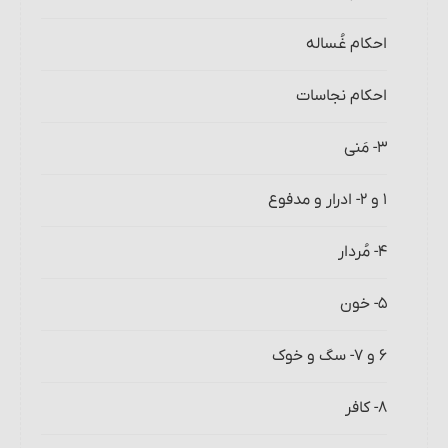
احکام غُساله‏
احکام نجاسات
۳- مَنی
۱ و ۲- ادرار و مدفوع‏
۴- مُردار
۵- خون‏
۶ و ۷- سگ و خوک
۸- کافر