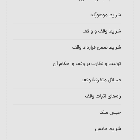
شرایط موهوبٌ‎‏له
شرایط وقف و واقف‏
شرایط ضمن قرارداد وقف
تولیت و نظارت بر وقف و احکام آن
مسائل متفرقۀ وقف‏
راه‌های اثبات وقف
حبس ملک
شرایط حابس‏