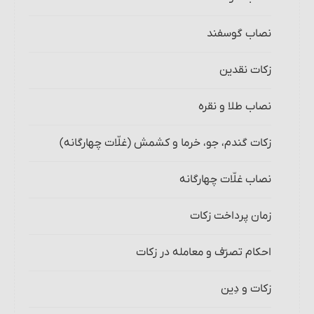
نصاب گوسفند
زکات نقدین‏
نصاب طلا و نقره‏
زکات گندم، جو، خرما و کشمش (غلّات چهارگانه)
نصاب غلّات چهارگانه‏
زمان پرداخت زکات‏
احکام تصرّف و معامله در زکات
زکات و دِین‏