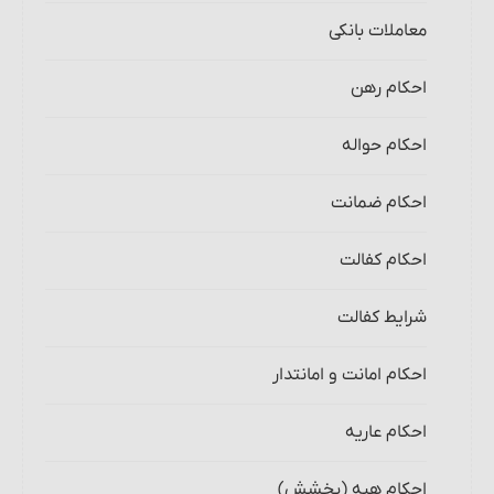
معاملات بانکی
احکام رهن‏
احکام حواله‏
احکام ضمانت‏
احکام کفالت
شرایط کفالت
احکام امانت و امانت‏دار
احکام عاریه‏
احکام هبه (بخشش)