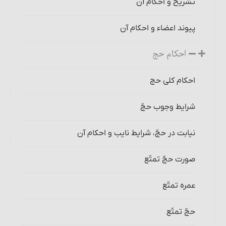
تشریح و احکام آن‏
پیوند اعضاء و احکام آن
احکام حج
احکام کلی حج
شرایط وجوب حجّ‏
نیابت در حجّ، شرایط نایب و احکام آن‏
صورت حجّ تمتّع‏
عمره تمتّع
حجّ تمتّع‏