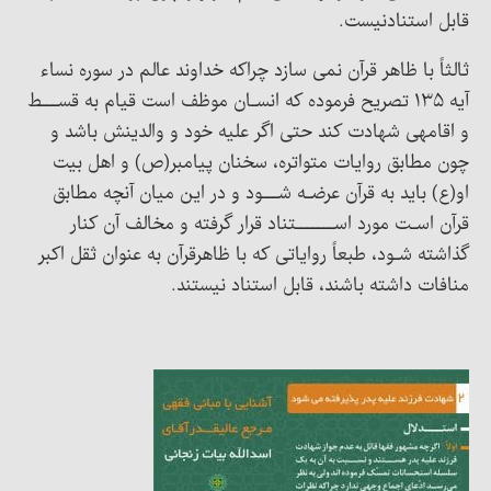
قابل استنادنیست.
ثالثاً با ظاهر قرآن نمی سازد چراکه خداوند عالم در سوره نساء
آیه ۱۳۵ تصریح فرموده که انسـان موظف است قیام به قســـط
و اقامهی شهادت کند حتی اگر علیه خود و والدینش باشد و
چون مطابق روایات متواتره، سخنان پیامبر(ص) و اهل بیت
او(ع) باید به قرآن عرضـه شـــود و در این میان آنچه مطابق
قرآن اسـت مورد اســـــــتناد قرار گرفته و مخالف آن کنار
گذاشته شـود، طبعاً روایاتی که با ظاهرقرآن به عنوان ثقل اکبر
منافات داشته باشند، قابل استناد نیستند.