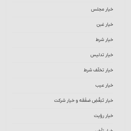
خیار مجلس
خیار غبن
خیار شرط
خیار تدلیس
خیار تخلّف شرط
خیار عیب
خیار تَبَعُّضِ صَفْقَه و خیار شرکت
خیار رؤیت