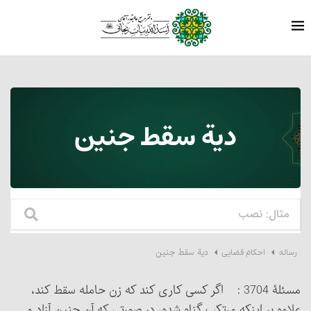
دیة سقط جنین
دیة سقط جنین
رساله
احکام قضایی
مسئلۀ 3704 : اگر کسی کاری کند که زن حامله سقط کند،
علاوه بر اینکه مرتکب گناه شده، در صورتی که آن جنین آزاد و