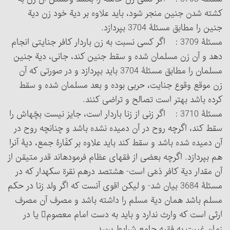
کشته شدن جنین منجر شود، باید علاوه بر دیة خود زن دیة
جنین را مطابق مسئلۀ 3704 بپردازد.
مسئلۀ 3709 : اگر کسی نسبت به زن باردار کافر جنایتی انجام
دهد و آن زن مسلمان شده و سقط جنین کند، جانی، دیة جنین
مسلمان را مطابق مسئلۀ ‏3704 باید بپردازد و در صورتی که آن
زن موقع وقوع جنایت، حربی بوده و بعد مسلمان شده و سقط
کرده باشد بهتر است تصالح و تراضی کنند.
مسئلۀ 3710 : اگر زنی از زنا باردار است، جایز نیست بچّه‏اش را
سقط کند، اگرچه روح در آن دمیده نشده باشد و چنانچه روح در
آن دمیده شده باشد و سقط کند باید علاوه بر کفّارۀ جمع، دیۀ آن‎را
هم بپردازد. اگرچه بعضی از فقهای عظام فرموده‏اند قدر متیقن از
آن مقدار دیة کافر ذمّی است- هشتصد درهم نقرة سکه‎دار که در
مسئلۀ 3684 بیان شد- و لیکن اقوی‏ آنست که اگر ولد زنا در حکم
مسلم باشد همان دیة مسلم را داشته باشد و مصرف آن مصرف
ارثی است که وارث ندارد و باید به دست امام معصوم‏ یا در
زمان غیبت به فقیه جامع شرایط برسد.