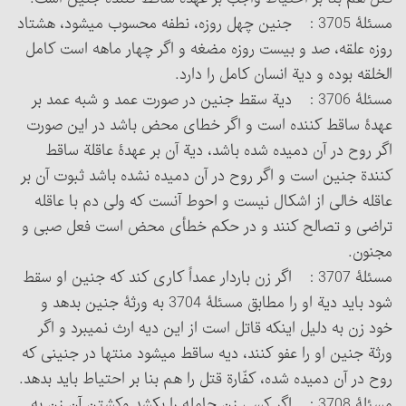
مسئلۀ 3705 : جنین چهل روزه، نطفه محسوب می‎شود، هشتاد
روزه علقه، صد و بیست روزه مضغه و اگر چهار ماهه است کامل
الخلقه بوده و دیة انسان کامل را دارد.
مسئلۀ 3706 : دیة سقط جنین در صورت عمد و شبه عمد بر
عهدۀ ساقط کننده است و اگر خطای محض باشد در این صورت
اگر روح در آن دمیده شده باشد، دیة آن بر عهدۀ عاقلة ساقط
کنندة جنین است و اگر روح در آن دمیده نشده باشد ثبوت آن بر
عاقله خالی از اشکال نیست و احوط آنست که ولی دم با عاقله
تراضی و تصالح کنند و در حکم خطأی محض است فعل صبی و
مجنون.
مسئلۀ 3707 : اگر زن باردار عمداً کاری کند که جنین او سقط
شود باید دیة او را مطابق مسئلۀ 3704 به ورثۀ جنین بدهد و
خود زن به دلیل اینکه قاتل است از این دیه ارث نمی‏برد و اگر
ورثة جنین او را عفو کنند، دیه ساقط می‏شود منتها در جنینی که
روح در آن دمیده شده، کفّارة قتل را هم بنا بر احتیاط باید بدهد.
مسئلۀ 3708 : اگر کسی زن حامله را بکشد وکشتن آن زن به