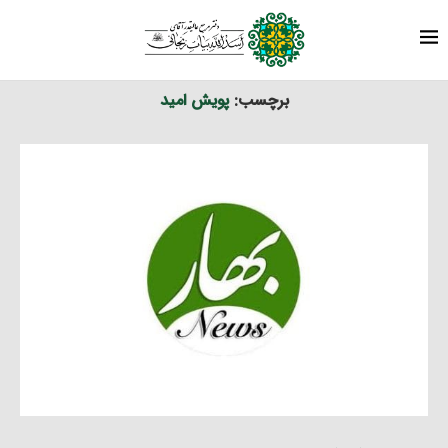
برچسب ها
نوشته های برچسب شده با "پویش امید"
خانه
برچسب:
پویش امید