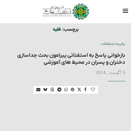
برچسب ها
نوشته های برچسب شده با "فقیه"
خانه
برچسب:
فقیه
برگزیده استفتائات
بازخوانی پاسخ به استفتائی پيرامون بحث جداسازی
دختران و پسران در محيط های آموزشی
5 آگوست , 2014