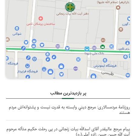
پر بازدیدترین مطالب
روزنامۀ مردمسالاری: مرجع ديني وابسته به قدرت نيست و پشتوانه‌اش مردم
هستند
پیام مرجع عالیقدر آقای اسدالله بیات زنجانی در پی رحلت حکیم متأله مرحوم
آیت الله حسن حسن زاده آملی(ره)