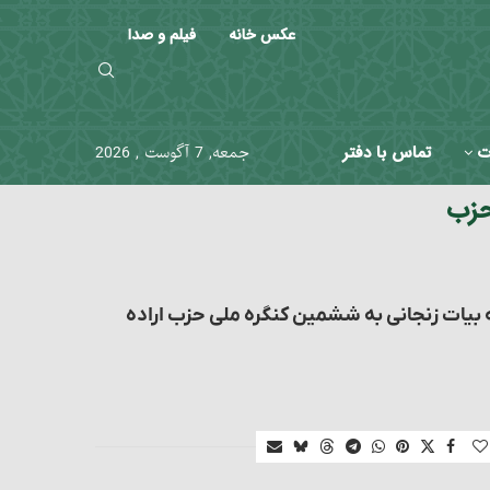
عکس خانه
فیلم و صدا
ت
تماس با دفتر
جمعه, 7 آگوست , 2026
زب
له بیات زنجانی به ششمین کنگره ملی حزب اراده