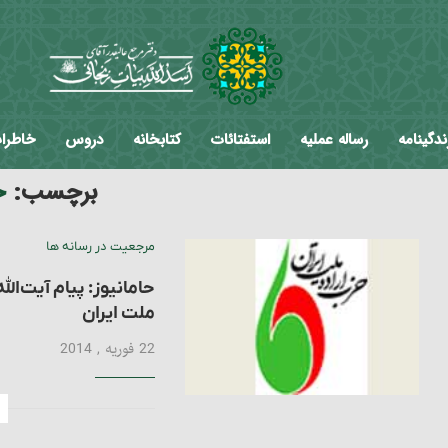
ندگینامه
رساله عملیه
استفتائات
کتابخانه
دروس
خاطرا
برچسب:
ح
مرجعیت در رسانه ها
حامانیوز: پیام آیت‌ال
ملت ایران
22 فوریه , 2014