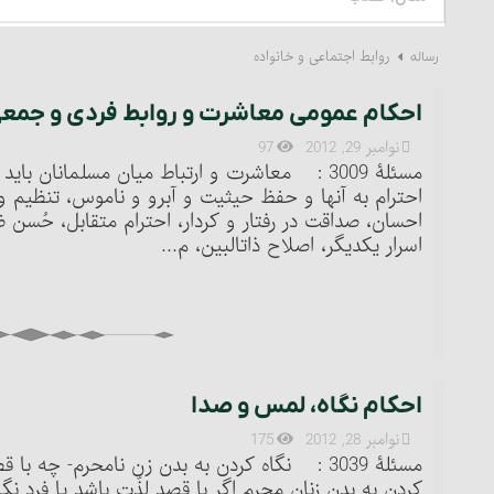
روابط اجتماعی و خانواده
رساله
احکام عمومی معاشرت و روابط فردی و جمع
نوامبر 29, 2012
97
مسئلۀ 3009 : معاشرت و ارتباط میان مسلمانان ب
احترام به آنها و حفظ حیثیت و آبرو و ناموس، تنظیم 
احسان، صداقت در رفتار و کردار، احترام متقابل، حُسن ظ
اسرار یکدیگر، اصلاح ذات‎البین، م...
احکام نگاه، لمس و صدا
نوامبر 28, 2012
175
مسئلۀ 3039 : نگاه کردن به بدن زن نامحرم- چه 