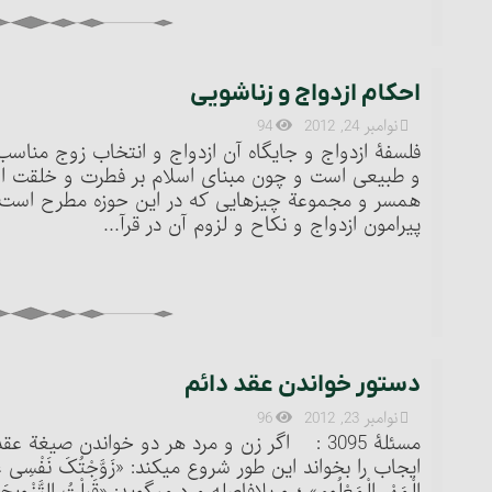
احکام ازدواج و زناشویی‏
نوامبر 24, 2012
94
فلسفۀ ازدواج و جایگاه آن‏ ازدواج و انتخاب زوج مناسب
و طبیعی است و چون مبنای اسلام بر فطرت و خلقت است
همسر و مجموعة چیزهایی که در این حوزه مطرح است ت
پیرامون ازدواج و نکاح و لزوم آن در قرآ...
دستور خواندن عقد دائم
نوامبر 23, 2012
96
مسئلۀ 3095 : اگر زن و مرد هر دو خواندن صیغة 
ایجاب را بخواند این طور شروع می‏کند: «زَوَّجْتُکَ نَفْسِی عَلَی ال