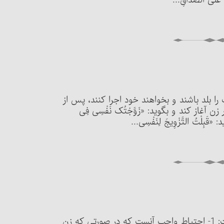
عَلَی الصَّدَاقِ...
قت را بلد باشند و بخواهند خود اجرا کنند، پس از
آغاز کند و بگوید: «زَوَّجْتُک نَفْسِی فِی
 «قَبِلْتُ التَّزْوِیجَ لِنَفْسِی...
مسئلۀ 3099 : اجرای عقد نکاح دارای شرایط ذیل است: 1- احتیاط واجب آنست که در صورتی که زن