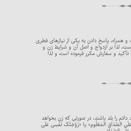
 و همراه، پاسخ دادن به یکی از نیازهای فطری
، لذا بر ازدواج و اصل آن و شرایط زن و
أکید و سفارش مکرر فرموده است و لذا
عقد دائم را بلد باشند، در صورتی که زن بخواهد
صَّدَاقِ الْمَعْلُومِ» یا «زَوَّجْتُکَ نَفْسِی عَلَی