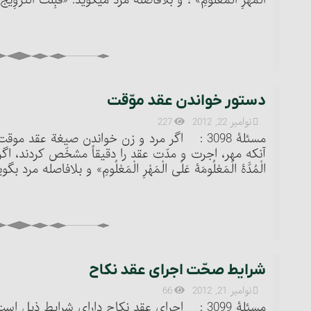
الْمَهْرِ الْمَعْلُومِ» ؛ و بلافاصله مرد می‏گوید: «قَبِلْتُ التَّزْوِیجَ 
دستور خواندن عقد موّقت‏
نوامبر 22, 2012
227
مسئلۀ 3098 : اگر مرد و زن خواندن صیغة عقد مو
آنکه مهر، اجرت و مدّت عقد را دقیقاً مشخّص کردند، اگر زن 
الْمُدَّۀ الْمَعْلُومَۀ عَلَی الْمَهْرِ الْمَعْلُومِ» و بلافاصله مرد بگوید:
شرایط صحّت اجرای عقد نکاح‏
نوامبر 21, 2012
66