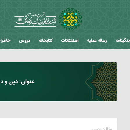
ندگینامه
رساله عملیه
استفتائات
کتابخانه
دروس
خاطرا
عنوان:
دین و دی