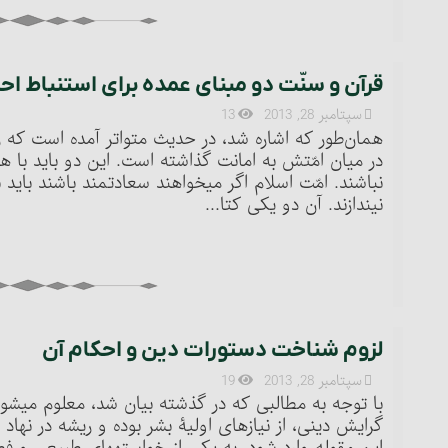
قرآن و سنّت دو مبنای عمده برای استنباط اح
سپتامبر 28, 2013
13
همان‌طور که اشاره شد، در حدیث متواتر آمده است که رس
در میان امّتش به امانت گذاشته است. این دو باید با ه
نباشند. امّت اسلام اگر می‏خواهند سعادتمند باشند بای
نیندازند. آن دو یکی کتا...
لزوم شناخت دستورات دین و احکام آن‏
سپتامبر 28, 2013
19
با توجه به مطالبی که در گذشته بیان شد، معلوم می‏شو
گرایش دینی، از نیازهای اولیۀ بشر بوده و ریشه در نهاد 