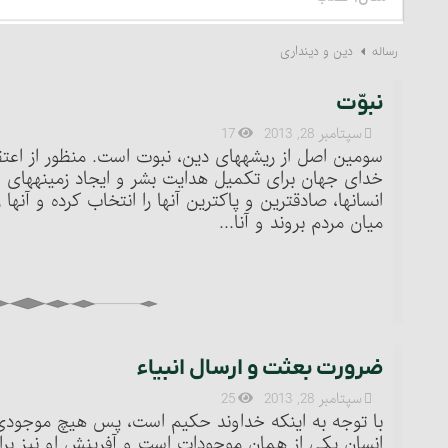
دین و دینداری
رساله
نبوّت
سپتامبر 28, 2013
17
سومین اصل از ریشه‏های دین، نبوت است. منظور از اعتق
خدای جهان برای تکمیل هدایت بشر و ایجاد زمینه‏های س
انسانها، صادق‏ترین و پاک‏ترین آنها را انتخاب کرده و آنه
میان مردم بروند و آنا...
ضرورت بعثت و ارسال انبیاء‏
سپتامبر 28, 2013
25
با توجه به اینکه خداوند حکیم است، پس هیچ موجودی 
انسان یکی از همان موجودات است و آفرینش او نیز برا