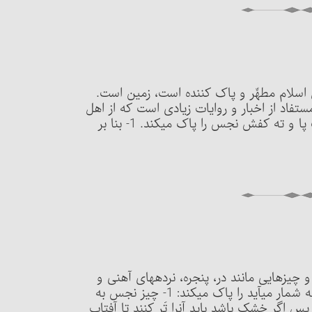
قدس اسلام مطهِّر و پاک کننده است، زمین است.
تفاد از اخبار و روایات زیادی است که از اهل
بیت رسیده است. مسئلۀ 243 : زمین با پنج شرط کف پا و ته کفش نجس را پاک می‏کند. 1- بنا بر
ن و چیزهایی مانند در، پنجره، نرده‏های آهنی و
میخهایی که در ساختمان به کار رفته و جزء ساختمان به شمار می‏آید را پاک می‏کند: 1- چیز نجس به
گونه‏ای تَر باشد که اگر چیز دیگری به آن برسد تَر شود، پس اگر خشک باشد باید آن‎را تَر کنند تا آفتاب