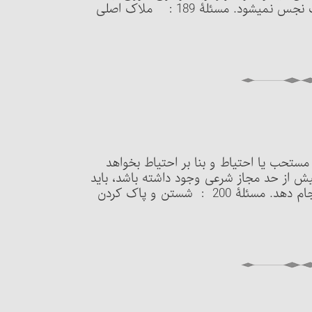
که به دیگری سرایت کند، به صرف ملاقات، آن چیز پاک نجس نمی‏شود. مسئلۀ 189 : ملاک اصلی
ند یا مستحب یا احتیاط و بنا بر احتیاط بخواهد
ش از حد مجاز شرعی وجود داشته باشد، باید
آن‎را برطرف کند و با بدن و لباس پاک، وظائف فوق را انجام دهد. مسئلۀ 200 : شستن و پاک کردن