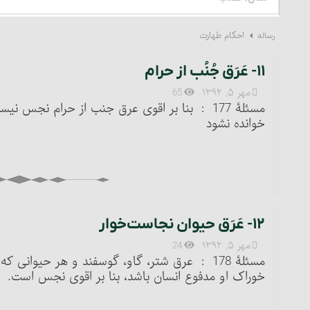
احکام طهارت
رساله
۱۱- عَرَق جُنُب از حرام‏
مهر ۵, ۱۳۹۲
65
مسئلۀ 177 : بنا بر اقوی‏ عرق جنب از حرام نجس
خوانده نشود
۱۲- عَرَق حیوان نجاست‌خوار
مهر ۵, ۱۳۹۲
24
مسئلۀ 178 : عرق شتر، گاو، گوسفند و هر حیوان
خوراک او مدفوع انسان باشد، بنا بر اقوی‏ نجس است.