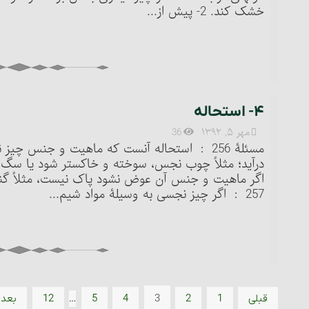
خشک کند. 2- پیش از...
۴- استحاله
مهر ۵, ۱۳۹۲
36
مسئلۀ 256 : استحاله آنست که ماهیت و جنس
درآید؛ مثلاً چوب نجس، سوخته و خاکستر شود یا سگ در
اگر ماهیت و جنس آن عوض نشود پاک نیست، مثلاً گندم 
257 : اگر چیز نجسی به وسیلۀ مواد شیم...
…
3
قبلی
1
2
4
5
12
بعد