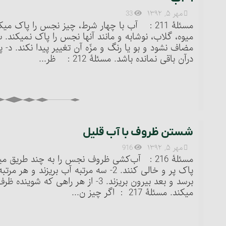
مهر ۵, ۱۳۹۲
33
مسئلۀ 211 : آب با چهار شرط، چیز نجس را پاک 
میوه، گلاب، نوشابه و مانند آنها نجس را پاک نمی‏کن
مضاف نشود و بو یا رنگ و مزّه آن تغییر پیدا نکند.
درآن باقی نمانده باشد. مسئلۀ 212 : ظر...
شستن ظروف با آب قلیل
مهر ۵, ۱۳۹۲
916
پاک پر و خالی کنند. 2- سه مرتبه آب بریز
برسد و بعد بیرون بریزند. 3- از هر را
می‏کند. مسئلۀ 217 : اگر چیز ن...