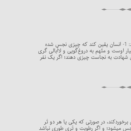
مسئلۀ 179 : نجاست هر چیزی از سه راه ثابت می‏شود: 1- انسان یقین کند که چیزی نجس شده
ار اوست و متّهم به دروغ‌گویی و لااُبالی گری
 چیز نجس است. 3- دو نفر عادل شهادت به نجاست چیزی دهند؛ اگر یک نفر
آن برخوردکند، در صورتی که یکی یا هر دو تَر
نجس می‏شود؛ و اگر رطوبت و تَری طوری نباشد