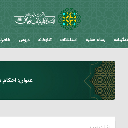
ندگینامه
رساله عملیه
استفتائات
کتابخانه
دروس
خاطرا
عنوان:
احکام ط