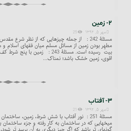
۲- زمین‏
مهر ۵, ۱۳۹۲
25
مسئلۀ 242 : از جمله چیزهایی که از نظر شرع م
مطهِر بودن زمین از مسائل مسلم میان فقهای اسلام و مس
اقوی‏، زمین خشک باشد؛ نمناک...
۳- آفتاب‏
مهر ۵, ۱۳۹۲
21
مسئلۀ 251 : نور آفتاب با شش شرط، زمین، ساختما