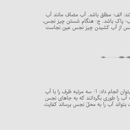
می‏کند: الف- مطلق باشد. آب مضاف مانند آب
د. ب- پاک باشد. ج- هنگام شستن چیز نجس،
 د- پس از آب کشیدن چیز نجس عین نجاست
مسئلۀ 216 : آب‌کشی ظروف نجس را به چند طریق می‏توان انجام داد: 1- سه مرتبه ظرف را با آب
ند و هر مرتبه آب را طوری بگردانند که به جاهای نجس
هی که شوینده ظرف بتواند آب را به محلّ نجس برساند کفایت