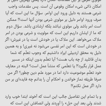
مولوی شرعی بر این مقدمات امکان دارد یعنی بهترین دلیل بر
امکان ذاتی شیء امکان وقوعی آن است. پس مقدمات واجب
شرعی هستند به دلیل ورود این اوامر. سؤال ما این است که آیا
صرف ورود اوامر دلیل بر مولوی شرعی بودن آنها است؟! ممکن
است امر باشد ولی مولوی نباشد بلکه ارشادی باشد. سؤال دوم
که ما از ایشان داریم این است که مولویت و شرعی بودن در امر
ملاک می‌خواهد. این ملاک یا در خودش است یا در غیرش؛ اگر
در خودش است که این امر نفسی می‌شود نه غیری! و به همین
دلیل به محقق اردبیلی ایراد داشتیم که وجوب تعلّم که شما
بدان قائلید از چه باب هست؟ آیا تعلّم بدون اینکه در مسیر
عمل قرار بگیرد؟! یا تعلّمی که منشأ عمل است؟ البته در معارف
خود تعلّم موضوعیت دارد اما در مورد علم دین چطور؟ اگر من
صرفا طریقه نماز خواندن و احکام آن را بدانم چه فایده‌ای بر من
دارد اگر عمل نکنم؟!
و با تمام این تفاصیل جالب این است که آخوند ابتدا خوب وارد
شدند ولی بعد این «بل» را آوردند ولی انصافش این است که