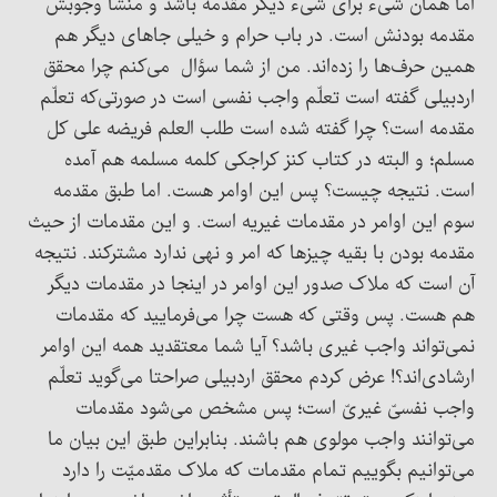
اما همان شیء برای شیء دیگر مقدمه باشد و منشأ وجوبش
مقدمه بودنش است. در باب حرام و خیلی جاهای دیگر هم
همین حرف‌ها را زده‌اند. من از شما سؤال می‌کنم چرا محقق
اردبیلی گفته است تعلّم واجب نفسی است در صورتی‌که تعلّم
مقدمه است؟ چرا گفته شده است طلب العلم فریضه علی کل
مسلم؛ و البته در کتاب کنز کراجکی کلمه مسلمه هم آمده
است. نتیجه چیست؟ پس این اوامر هست. اما طبق مقدمه
سوم این اوامر در مقدمات غیریه است. و این مقدمات از حیث
مقدمه بودن با بقیه چیزها که امر و نهی ندارد مشترکند. نتیجه
آن است که ملاک صدور این اوامر در اینجا در مقدمات دیگر
هم هست. پس وقتی که هست چرا می‌فرمایید که مقدمات
نمی‌تواند واجب غیری باشد؟ آیا شما معتقدید همه این اوامر
ارشادی‌اند؟! عرض کردم محقق اردبیلی صراحتا می‌گوید تعلّم
واجب نفسیّ غیریّ است؛ پس مشخص می‌شود مقدمات
می‌توانند واجب مولوی هم باشند. بنابراین طبق این بیان ما
می‌توانیم بگوییم تمام مقدمات که ملاک مقدمیّت را دارد