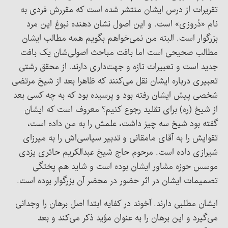
تقریرات از درس ایشان منتشر شده است که مقررش فردی به
نام «دُروزی» است. و این اصول نشان دهنده نبوغ این مرد
بزرگوار است. البته من نمی‌خواهم بگویم همه مطالب ایشان
مطالب صحیحی است اما بافت مباحث اصولی‌شان یک بافت
جدید است و تعبیرات تازه و جهت‌داری دارند. از محقق رشتی
تعبیری درباره ایشان نقل می‌کنند که ظاهرا بعد از شیخ مرتضی
شخصی پیش ایشان رفته بود و پرسیده بود که به چه کسی بعد
از شیخ (ره) برای تقلید رجوع کنیم؟ معروف است که ایشان
گفته بود شیخ سه چیز داشت، علمش را به من داده است،
تقوایش را به آقای مامقانی و تدبیر سیاسی‌اش را به میرزای
شیرازی داده است. مرحوم حاج شیخ عبدالکریم حائری یزدی
موسس حوزه مشاور ایشان بوده است و شاید هم پختگی
تصمیمات ایشان در اثر حضور در محضر آن بزرگوار بوده است.
ایشان مطلبی دارند. آخوند در کفایه ابتدا اصل برهان را وجدانی
می‌گیرد و این برهان را به عنوان مؤید ذکر می‌کند و بعد