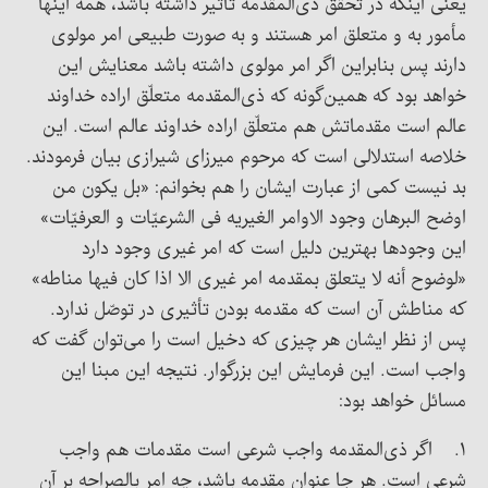
یعنی اینکه در تحقق ذی‌المقدمه تأثیر داشته باشد، همه اینها
مأمور به و متعلق امر هستند و به صورت طبیعی امر مولوی
دارند پس بنابراین اگر امر مولوی داشته باشد معنایش این
خواهد بود که همین‌گونه که ذی‌المقدمه متعلّق اراده خداوند
عالم است مقدماتش هم متعلّق اراده خداوند عالم است. این
خلاصه استدلالی است که مرحوم میرزای شیرازی بیان فرمودند.
بد نیست کمی از عبارت ایشان را هم بخوانم: «بل یکون من
اوضح البرهان وجود الاوامر الغیریه فی الشرعیّات و العرفیّات»
این وجودها بهترین دلیل است که امر غیری وجود دارد
«لوضوح أنه لا یتعلق بمقدمه امر غیری الا اذا کان فیها مناطه»
که مناطش آن است که مقدمه بودن تأثیری در توصّل ندارد.
پس از نظر ایشان هر چیزی که دخیل است را می‌توان گفت که
واجب است. این فرمایش این بزرگوار. نتیجه این مبنا این
مسائل خواهد بود:
۱. اگر ذی‌المقدمه واجب شرعی است مقدمات هم واجب
شرعی است. هر جا عنوان مقدمه باشد، چه امر بالصراحه بر آن