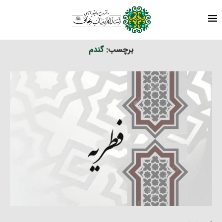
برچسب ها
نوشته های برچسب شده با "گندم"
خانه
برچسب:
گندم