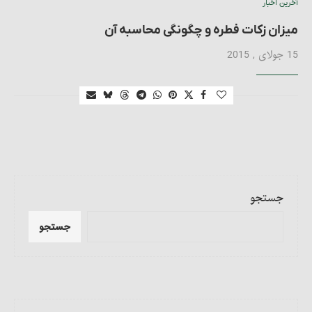
آخرین اخبار
میزان زکات فطره و چگونگی محاسبه آن
15 جولای , 2015
جستجو
جستجو