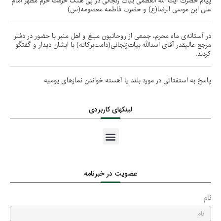
پیام حضرت آیت الله العظمی بیات زنجانی در پی هتک حرمت حرم مطهر امام
علی ابن موسی الرضا(ع) و حضرت فاطمه معصومه(س)
در آستانه‌ی ماه محرم، جمعی از روحانیون مبلغ و اهل منبر با حضور در دفتر
مرجع عالیقدر آقای اسدالله بیات‌زنجانی(دامت‌برکاته) با ایشان دیدار و گفتگو
کردند.
پاسخ به استفتائی در مورد بلند یا آهسته خواندن نمازهای یومیه
لینکهای کاربردی
عضویت در خبرنامه
نام