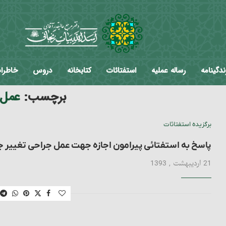
ندگینامه
رساله عملیه
استفتائات
کتابخانه
دروس
خاطرا
احی"
برچسب:
عمل 
برگزیده استفتائات
پاسخ به استفتائی پیرامون اجازه جهت عمل جراحی تغییر
21 اردیبهشت , 1393