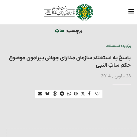
برچسب ها
نوشته های برچسب شده با "سابّ"
خانه
برچسب:
سابّ
برگزیده استفتائات
پاسخ به استفتاء سازمان مدارای جهانی پیرامون موضوع
حکم سابّ النبی
23 مارس , 2014