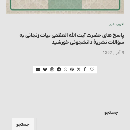
آخرین اخبار
پاسخ های حضرت آیت الله العظمی بیات زنجانی به
سؤالات نشریۀ دانشجوئی خورشید
9 آذر , 1392
جستجو
جستجو