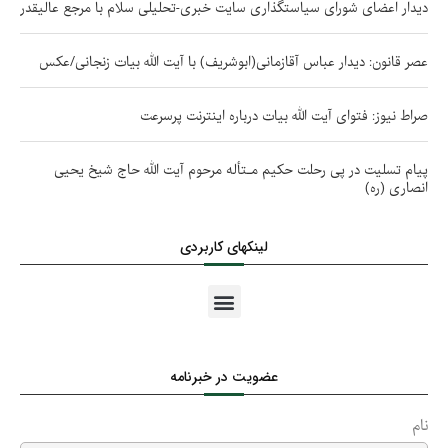
دیدار اعضای شورای سیاستگذاری سایت خبری-تحلیلی سلام با مرجع عالیقدر
عصر قانون: دیدار عباس آقازمانی(ابوشریف) با آیت الله بیات زنجانی/عکس
صراط نیوز: فتوای آیت الله بیات درباره اینترنت پرسرعت
پیام تسلیت در پی رحلت حکیم مـتأله مرحوم آیت الله حاج شیخ یحیی
انصاری (ره)
لینکهای کاربردی
عضویت در خبرنامه
نام