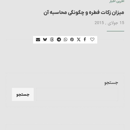
آخرین اخبار
میزان زکات فطره و چگونگی محاسبه آن
15 جولای , 2015
جستجو
جستجو