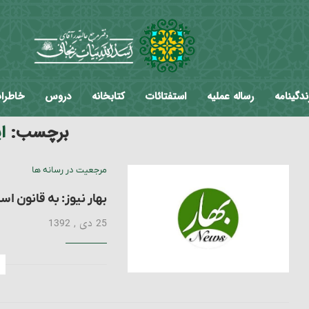
ندگینامه
رساله عملیه
استفتائات
کتابخانه
دروس
خاطرا
برچسب:
ا
مرجعیت در رسانه ها
بهار نیوز: به قانون‌ 
25 دی , 1392