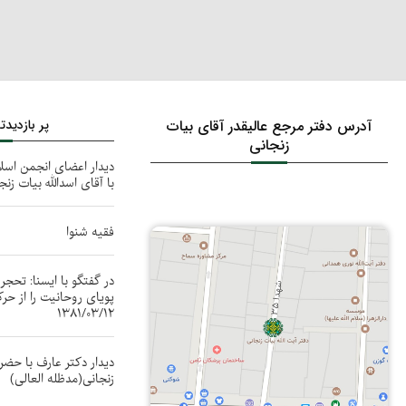
آدرس دفتر مرجع عالیقدر آقای بیات
پر بازدید
زنجانی
دیدار اعضای انجمن اسل
با آقای اسدالله بیات زنج
فقیه شنوا
در گفتگو با ایسنا: تحج
پویای روحانیت را از حرک
۱۳۸۱/۰۳/۱۲
دیدار دکتر عارف با حضر
زنجانی(مدظله العالی)