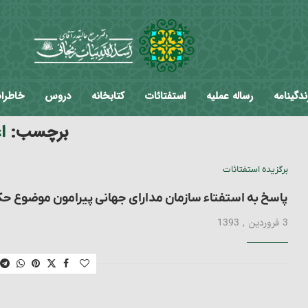
ندگینامه
رساله عملیه
استفتائات
کتابخانه
دروس
خاطرا
برچسب:
ا
برگزیده استفتائات
پاسخ به استفتاء سازمان مدارای جهانی پیرامون موضوع حک
3 فروردین , 1393