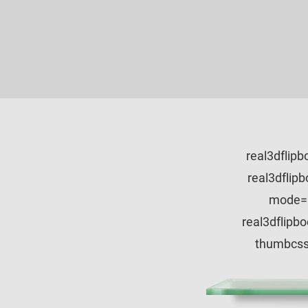
[real3dfli
rgba(0,0,0,.2);" containercss=";width: c
mode="
containercss=";width: ca
thumbcss=