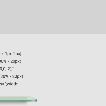
1px 1px 2px
0,.2);"
s=";width: