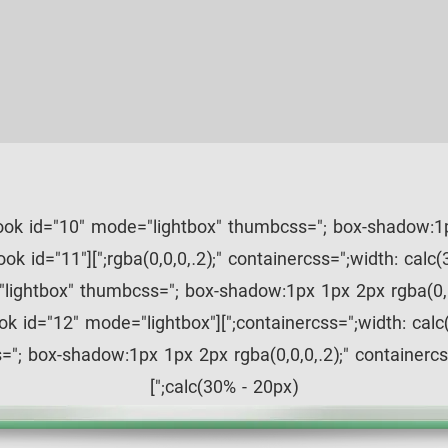
pbook id="10" mode="lightbox" thumbcss="; box-shadow:
alc(30% - 20px);"][real3dflipbook id="11"
lightbox" thumbcss="; box-shadow:1px 1px 2px rgba(0,0,
lc(30% - 20px);"][real3dflipbook id="12" mode="lightbox"
"; box-shadow:1px 1px 2px rgba(0,0,0,.2);" containercs
calc(30% - 20px);"]