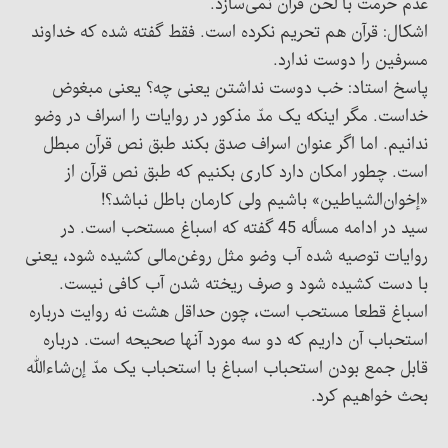
عدم حرمت با لحن قرآن نمی‌سازد.
اشکال: قرآن هم تحریم نکرده است. فقط گفته شده که خداوند
مسرفین را دوست ندارد.
پاسخ استاد: خب دوست نداشتن یعنی چه؟ یعنی مبغوض
خداست. مگر اینکه یک مدّ مذکور در روایات را اسراف در وضو
ندانیم. اما اگر عنوان اسراف صدق بکند طبق نص قرآن مبطل
است. چطور امکان دارد کاری بکنیم که طبق نص قرآن از
«إخوان‌الشیاطین» باشیم ولی کارمان باطل نباشد؟!
سید در ادامه مسأله 45 گفته که اسباغ مستحب است. در
روایات توصیه شده آب وضو مثل روغن‌مالی کشیده شود، یعنی
با دست کشیده شود و صرف ریخته شدن آب کافی نیست.
اسباغ قطعا مستحب است، چون حداقل هشت نه روایت درباره
استحباب آن داریم که دو سه مورد آنها صحیحه است. درباره
قابل جمع بودن استحباب اسباغ با استحباب یک مدّ إن‌شاءالله
بحث خواهیم کرد.