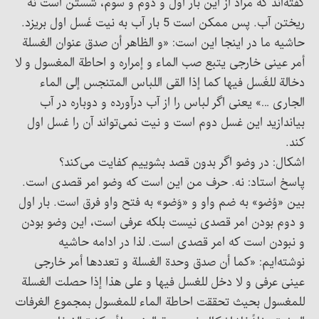
گفته‌اند که مراد از این بار اول و دوم و سوم، شستن است نه
ریختن آب. پس ممکن است 5 بار آب به نیت غَسل اول بریزد.
حاشیه ما در اینجا این‌ است: «و الظاهر أن صدق عنوان الغسلة
أمر عینی خارجی یتبع صب الماء و إمراره و احاطة المغسول و لا
دخالة للغَسل فیها کما إذا القی اللباس المتنجس إلی الماء
الجاری …» یعنی اگر لباس را از آب درآورده و دوباره در آب
بیاندازید این غسل دوم است و نیت نمی‌تواند آن را غسل اول
کند.
اشکال: در وضو اگر بدون قصد بشوییم کفایت می‌کند؟
پاسخ استاد: نه. حرف من این است که وضو امر قصدی است.
بین «وُضو» به ضم واو و «وَضو» به فتح واو فرق است. بار اول
و دوم بودن امر قصدی نیست بلکه عرفی است، این وضو بودن
و نبودن است که امر قصدی است. لذا در ادامه حاشیه
نوشته‌ایم: «کما أن صدق وحدة الغسلة و تعددها أمر خارجی
عینی عرفی و لا دخل للغسل فیها و علی هذا إذا حصلت الغسلة
للمغسول بحیث تحققت احاطة الماء للمغسول بمجموع الغرفات