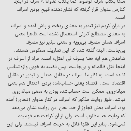
ملكا يكتب سَرف الوضوء، كما يكتب عدوانه.» سرف در اینجا
کنارس عدوان قرار گرفته که نشان‌دهنده قبیح بودن اسراف
است.
در قرآن کریم نیز تبذیر به معنای ریخت و پاش آمده و اسراف
به معنای مصطلح کنونی استعمال نشده است.ظاهرا معنی
اسراف همان مصرف بی‌رویه و معنی تبذیر نیز مصرف
بی‌جاست. البته گفته شده که این تعاریف معکوس هستند.
شاهدش هم آیه «فلا یسرف فی القتل» است. مراد از اسراف در
اینجا قتل ظالمانه و بی‌جاست. پس قضیه به خوبی واژه‌شناسی
نشده است. به نظر ما اسراف در مقابل اعتدال و تبذیر در مقابل
اقتصاد است. اقتصاد یعنی حساب‌شده بودن. اعتدال هم یعنی
میانه‌روی. ممکن است حساب‌شده بودن به معنی میانه‌روی
نباشد. طبق روایت مذکور که اسراف در کنار عدوان (تعدی) آمده
بود، اسراف یعنی تجاوز از حد. لحن این روایت نشان می‌دهد
که رعایت حد مطلوب است، ولی از آن کراهت هم فهمیده
نمی‌شود. بنابر این فقها قائل به حرمت اسراف نیستند، ولی این