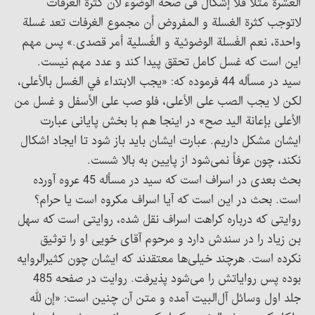
العشرة مثلاً فلا إشکال فی صحة الوضوء لأن کثرة الغرفات
لاتوجب کثرة الغسلة و المفروض أن مجموع الغرفات تعد غسلة
واحدة، نعم الغَسلة الوضوئیة و الغُسلیة أمر قصدی.» پس مهم
این است که غسل کامل تحقق پیدا کند و عدد مهم نیست.
سید در مسأله 44 فرموده که: «يجب الابتداء في الغسل بالأعلى،
لكن لا يجب الصب على الأعلى، فلو صب على الأسفل و غسل من
الأعلى بإعانة اليد صح» در اینجا هم با بخش پایانی عبارت
ایشان مشکل داریم. عبارت ایشان باید باز شود تا ایجاد اشکال
نکند، چون عرفاً نمی‌شود از پایین به بالا شست.
بحث بعدی در اسراف است که سید در مسأله 45 عروه آورده
است. بحث در این است که آیا اسراف مکروه است یا حرام؟
روایتی که درباره کراهت اسراف نقل شده، روایتی است که سهل
بن زیاد را در سندش دارد و مرحوم آقای خویی او را توثیق
نکرده است. هرچند خیلی‌ها معتقدند که ایشان چون کثیرالروایه
بوده پس روایاتش را می‌شود پذیرفت. روایت در صفحه 485
جلد اول وسائل آل‌البیت آمده و متن آن چنین است: «إن لله