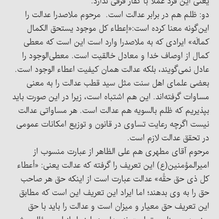
یعنی این فرد عملا با کفار فرقی ندارد.
دو: ظلم هم در برابر عدالت است. مرحوم ملاصدرا عدالت را
این‌گونه معنا کرده است:«إعطاء کل موجود یستحق الکمال
کمالَه» ایرادی که به ملاصدرا وارد است این است که معطی
کمال از اوصاف خدا و معادل خالقیت است. معطی‌الوجود را
عادل نمی‌گویند، بلکه عدالت همان کیفیت اعطاء الوجود است.
بعضی علمای اهل سنت مثل سید قطب عدالت را به معنی
مساوات گرفته‌اند. این هم اشتباه است، زیرا در این صورت باید
بپذیریم که ظلم بالسویه هم عدالت است. هر مساواتی عدالت
نیست اگرچه رعایت تساوی در قانون و توزیع امکانات عمومی
در تحقق عدالت لازم است.
مرحوم آقای مطهری هم علی الظاهر از عبارت منسوب از
امیرالمؤمنین(ع) این تعریف را گرفته که عدالت یعنی: «أعطاء
کل ذی حق حقَّه» عدالت عبارت است از اینکه حق هر صاحب
حق را به وی بدهند؛ اما ایراد این تعریف این است که مطابق
این تعریف حق معیار و میزان است و عدالت را باید با حق