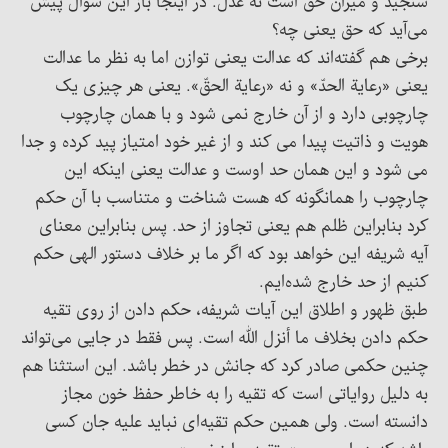
سنجید و میزان حق است نه عدل. در اینجا باز این سؤال پیش
می‌آید که حق یعنی چه؟
برخی هم گفته‌اند که عدالت یعنی توازن اما به نظر ما عدالت
یعنی «رعایة الحدّ» و نه «رعایة الحقّ». یعنی هر چیزی یک
چارچوبی دارد و از آن خارج نمی شود و با همان چارچوب
هویت و ذاتیت پیدا می کند و از غیر خود امتیاز پید کرده و جدا
می شود و این همان حد اوست و عدالت یعنی اینکه این
چارچوب را همانگونه که هست شناخت و متناسب با آن حکم
کرد بنابراین ظلم هم یعنی تجاوز از حد. پس بنابراین معنای
آیه شریفه این خواهد بود که اگر ما بر خلاف دستور الهی حکم
کنیم از حد خارج شده‌ایم.
طبق ظهور و اطلاق این آیات شریفه، حکم دادن از روی تقیه
حکم دادن بخلاف ما أنزل الله است. پس فقط در جایی می‌تواند
چنین حکمی صادر کرد که جانش در خطر باشد. این استثنا هم
به دلیل روایاتی است که تقیه را به خاطر حفظ خون مجاز
دانسته است. ولی همین حکم تقیه‌ای نباید علیه جان کسی