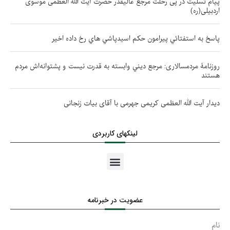
پیام تسلیت در پی رحلت مرجع عالیقدر حضرت آیت الله العظمی موسوی
اردبیلی(ره)
پاسخ به استفتائي پيرامون حكم اسيدپاشي هاي رخ داده اخير
روزنامۀ مردمسالاری: مرجع ديني وابسته به قدرت نيست و پشتوانه‌اش مردم
هستند
دیدار آیت الله العظمی کریمی جهرمی با آقای بیات زنجانی
لینکهای کاربردی
عضویت در خبرنامه
نام