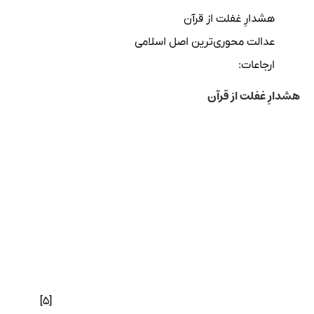
هشدارِ غفلت از قرآن
عدالت محوری‌ترین اصل اسلامی
ارجاعات:
هشدارِ غفلت از قرآن
آیت‌الله بیات زنجانی سپس بر قرآن تأکید می‌کنند که چرا آن را
مغفول نهاده‌ایم و سخنان صریح قرآنی را در نظر نمی‌آوریم؟ مگر
قرآن بر تدبر و تفکر در امور اصرار ندارد؟ مگر به پیروی از برهان
تأکید نمی‌کند؟ مگر از تبعیت از ظن و تقلید و تبعیت کورکورانه
بر حذر نمی‌دارد؟ ایشان سپس عنوان می‌کنند که این تأکیدات
که در کتاب وحی آمده عمدتاً برای این است که نشان دهد
انسان و جامعه با تفکر و اندیشه‌ای درست و موزون می‌تواند
حیات واقعی خویش را به دست آورَد و به صورتی پویا به تکامل
حیات علمی و فرهنگی خود بپردازد. در غیر این صورت به‌تدریج
دچار رکود شده و انسانیت و اصالت آن نابود خواهد شد.
[۵]