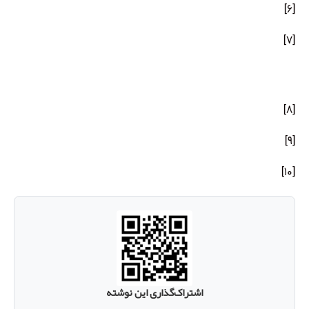
همان، ص ۴۹
[۶]
حجه الاسلام و المسلمین حسن میلانی، نظری اجمالی بر
[۷]
کتابهای نهایه الحکمه و بدایه الحکمه، منتشر در وبسایت حسن
میلانی
عدل: میزان خدا، ص ۵۰
[۸]
همان، ص ۵۱
[۹]
همان، ص ۹۶
[۱۰]
اشتراک‌گذاری این نوشته