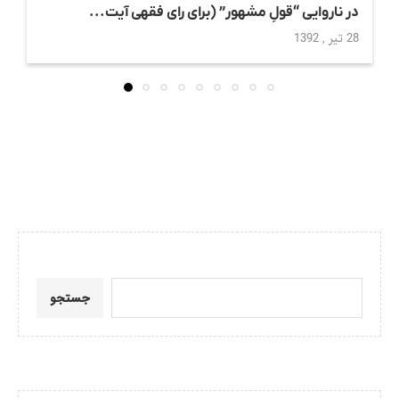
در ناروایی “قولِ مشهور” (برای رای فقهی آیت...
28 تیر , 1392
جستجو
جستجو