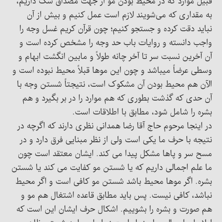
قبیل موارد که در محیط بودن مو از جهت مصداق شک داریم،
به مقداری که می‌شویند لازم است عمل کنیم و بیش از آن
نباید دقت کرده و جستجو کنیم؛ چون قرآن کریم غسل وجه را
واجب دانسته و روایات باب حد وجه را مشخص کرده است و
آن آخرین نسبت سر تا آخر چانه طولاً و مابین انگشت ابهام و
وسطی عرضاً میباشد و چون این موها قبلاً محیط نبوده است و
الآن هم محیط بودن آن مشکوک است، نتیجتاً شستن وجه با
آن حدی که گذشت بطوری که هم موارد را در بر بگیرد و هم
بشره را شامل شود، مطابق با اطلاقات است.
در اینجا مرحوم حاج آقا رضا همدانی نظری دارند که اگرچه در
نتیجه با حرف ما یکی است ولی از نظر مبنایی فرق دارد و در
مسح سر و پاها مشکل پیدا می کند. ایشان معتقد است چون
ما علم اجمالی داریم که یا شستن مو کفایت می کند یا شستن
بشره. اگر موها محیط باشد شستن مو کافی است و اگر محیط
نباشد، کافی نیست. پس باید مطابق قاعده اشتغال هم مو و
هم صورت و بشره را بشوییم. اشکال حرف ایشان این است که