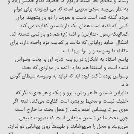
رساند و مطابق نظر استاد بزرگوار ما حضرت امام خمینی(ره)، و
به نظر می‌رسد سخن متینی است که می فرمودند برای عوام
مردم گفته شده است دست و صورت را دو بار بشویند. برای
کسی که فقیه است همان یک بار شستن کفایت می کند.
کمااینکه رسول خدا(ص) و ائمه(ع) هم دو بار نمی شسته اند.
اشکال: شاید روایاتی که دلالت بر کفایت مرّه واحده دارد، برای
مقابله با وسوسه و وسواسیها باشد .
پاسخ استاد به اشکال: در روایت اشاره ای به بحث وسواس
نشده است و استثنا هم ندارد. ائمه در مواردی که بحث
وسواس بوده تأکید کرده اند که نباید به وسوسه شیطان گوش
داد.
بنابراین شستن ظاهر ریش، ابرو و پلک و هر جای دیگر که
خفیف نیست و محیط بر بشره است کفایت می‌کند. البته اگر
موی سر تا پیشانی آمده باشد، از محل بحث ما خارج است؛
چون بحث ما در شستن موهایی است که بصورت طبیعی
می‌رویند و محل را می‌پوشانند و طبیعتاً روی پیشانی مو ندارد.