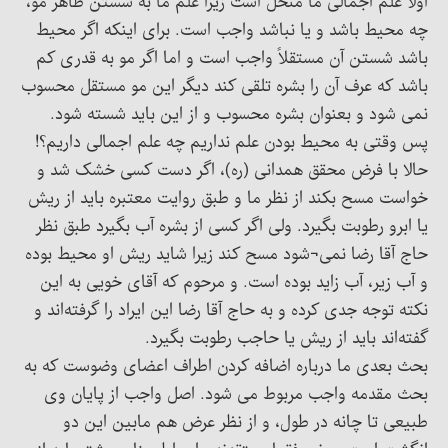
اولا علم اجمالی ما منحل است زیرا علم ما به شستن ظاهر مو،
چه محیط باشد و یا نباشد واجب است. برای اینکه اگر محیط
باشد شستن آن مستقلاً واجب است و اما اگر مو به قدری کم
باشد که عرف آن را بشره تلقی کند دیگر این مو مستقل محسوب
نمی شود و بعنوان بشره محسوب و از این باید شسته شود.
پس وقتی به محیط بودن علم نداریم چه علم اجمالی داریم؟!
حالا با فرض محقق همدانی (ره)، اگر دست کسی خشک شد و
خواست مسح بکند از نظر ما و طبق روایت معتبره باید از ریش
یا ابرو رطوبت بگیرد. ولی اگر کسی از بشره آب بگیرد طبق نظر
حاج آقا رضا نمی¬شود مسح کند زیرا شاید ریش او محیط بوده
و آب زیر، آب زاید بوده است. و مرحوم که آقای خویی به این
نکته توجه جدی کرده و به حاج آقا رضا این ایراد را گرفته‌اند و
گفته‌اند باید از ریش یا حاجب رطوبت بگیرد.
بحث بعدی ما درباره اضافه کردن اطراف اعضای وضوست که به
بحث مقدمه واجب مربوط می شود. اصل واجب از پایان وی
طبیعی تا چانه در طول، و از نظر عرض هم مابین این دو