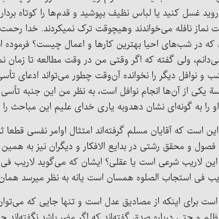
روید غسل کنید یا لباس نظیف بپوشید و قدم‌ها را کوتاه برد
 آمده که پیامبر اکرم در روز حداقل 34 رکعت نماز نافله می‌خواندند وهیچوقت ترک ن
 که در شب‌های احیا بهترین کارها و اعمال چیست؟ فرموده اند
‌دانم، ولی گفته که اگر وقتی من در وقت مطالعه تا زمان نم
 نوافل دیگر را نخوانده آن‌وقت چطور می‌تواند ادعای تأسی به
یکی از آن‌ها انجام نوافل است، به نظر من این جنبه تأسی و
 را به گونه‌ای نشان دهدوبه یاری خدای علیم این مباحث ر
 است که آقایان مسلم گرفته‌اند امتثال اوامر نفسی قطعا ثو
صول و محقق رشتی در بدایع الافکار و دیگران نیز به همین ش
این لاریب شرعی است یا عقلی؟ ایشان که می‌گوید لاریب فی 
ریب فی استجاب الصلوه همسان است یانه به نظر میرسد همان 
است برای اینکه از مصادیق عدل است و تنها جایی که می‌توان
 و حتی درباره صدق گفته‌اند که اگر مضر باشد نگفته‌اند حس