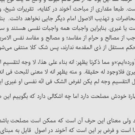
طبعا مقداری از مباحث آخوند در کفایه، تقریرات شیخ، و ف
محاضرات و تهذیب الاصول امام دیگر جایی نخواهد داشت. بنا
است یا غیری. بنابراین واجبات همه واجبات نفسی هستند 
ب از مصالح و حرام از مفاسد؛ و مصالح و مفاسد نفس الامریه
کم مستقل از ذی المقدمه ندارند، پس شک کلا منتفی می‌شو
ل اینطور آورده‌ایم:«و مما ذکرنا یظهر: انه بناء علی هذا، لا وجه ل
لغیریّ فلاوجود له حقیقة. و منه یظهر انه لا معنی للبحث فی 
لاصل التقسیم وجه لم یکن لفرض الشک فی انّه نفسی او غیری ا
ارة خودش مصلحت دارد اما چه اشکالی دارد که بگوییم این 
 ولی معنای این حرف آن است که ممکن است مصلحت باشد و 
ا است و فرض بر این است که آخوند در اصول قایل به مبنای