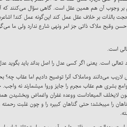
بر وجوب آن هم همین عقل است. گاهی سؤال می‌کنند که آیا
ت بالذات بر خلاف عقل عمل کند این‌گونه عمل کند! اشاعره 
سن وقبح ملاک ذاتی جز امر ونهی شارع ندارد ولی ما می‌گوی
الی است.
 تعالی است. یعنی اگر کسی عدل را اصل بداند باید بگوید ع
ی لاریب می‌دانند وماملاک آنرا توضیح دادیم اما عقاب چه؟ ب
ع بشری هم عقاب مجرم را جایز وروا میشمارند نه واجب. خداو
لایخلف المیعاداست ووعده غفران واغماض وبخشیدن همه ذنوب
گناهان را میبخشد؛ حتی گناهان کبیره را و چون غلبت رحمته
ه.