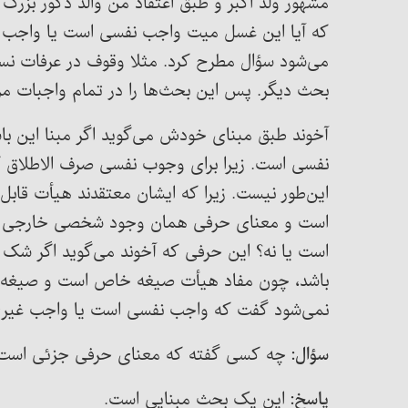
مشهور ولد اکبر و طبق اعتقاد من والد ذکور بزرگ
که آیا این غسل میت واجب نفسی است یا واجب 
می‌شود سؤال مطرح کرد. مثلا وقوف در عرفات ن
بحث دیگر. پس این بحث‌ها را در تمام واجبات م
آخوند طبق مبنای خودش می‌گوید اگر مبنا این با
نفسی است. زیرا برای وجوب نفسی صرف الاطلاق ک
این‌طور نیست. زیرا که ایشان معتقدند هیأت قابل 
است و معنای حرفی همان وجود شخصی خارجی وجزی
است یا نه؟ این حرفی که آخوند می‌گوید اگر شک 
باشد، چون مفاد هیأت صیغه خاص است و صیغه 
نمی‌شود گفت که واجب نفسی است یا واجب غیری و
سؤال:
چه کسی گفته که معنای حرفی جزئی است
پاسخ:
این یک بحث مبنایی است.