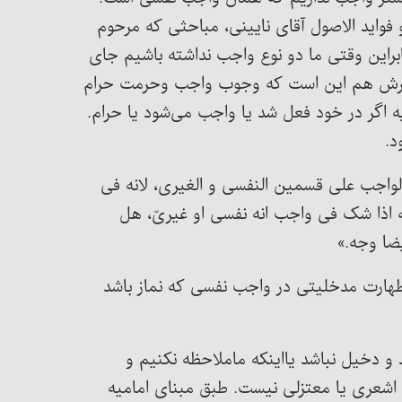
واید الاصول آقای نایینی، مباحثی که مرحوم
براین وقتی ما دو نوع واجب نداشته باشیم جای
و سرش هم این است که وجوب واجب وحرمت حرام
 اگر در خود فعل شد یا واجب می‌شود یا حرام.
د.
تقسیم الواجب علی قسمین النفسی و الغیری، لانه فی
انه اذا شک فی واجب انه نفسی او غیریّ، هل
یضا وجه.»
طهارت مدخلیتی در واجب نفسی که نماز باشد
دخیل نباشد یااینکه ماملاحظه نکنیم و
 اشعری یا معتزلی نیست. طبق مبنای امامیه