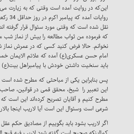
این‌که در روایت آمده است وقتی که به زیارت می‌
روایات
نقل شده است که وقتی مورد سئوال قرار گرفته اند
که فرموده من ثواب مطالعه را بیش از نماز شب می
نخوانم. حالا فرض کنید کسی که در عمرش نماز شب و
امام حسن عسکری(ع) آمده که علائم الایمان خمسة 
باید سنخیت داشتن خودش با پیامبراهل بیت(ع) او
پس بنابراین یکی از مباحثی که مطرح شده است این
این تعبیر را شیخ، محقق قمی در قوانین، صاحب ف
مطرح کنیم و آقایان تصریح کرده‌اند این است که 
شرعی است وسئوال این است آیا لاریب اینجا بالا
اگر لاریب بشود باید بگوییم از مصادیق حکم عقل 
کمااینکه صحیح است گفته شود لاریب فیه قبح الظلم