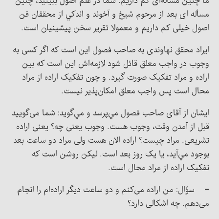
ما چنین مسأله‌ای کم داریم. شما در علم اصول ببینید، چنین
مسأله ای بعد از مرحوم شيخ و آخوند و اندکي از محققان فن
اصول خیلی کم داریم و معمولا تقریر سخن پیشینیان است.
ایراد محقق نهاوندی به صاحب فصول این است که اگر کسی به
وجوب در واجب معلق قائل شود لازمه‌اش این است که بین
اراده و مراد تفکیک صورت گیرد. و چون تفکیک اراده از مراد
محال است پس واجب معلق امکان‌پذیر نیست.
ایشان از آقای صاحب فصول مي‌پرسد و مي‌گويد: شما می‌گویید
قبل از آمدن وقت، وجوب هست. وجوب یعنی چه؟ یعنی اراده
تشریعی. مراد چیست؟ اراده الان هست ولی مراد دو ساعت بعد
بوجود مي‌آيد، یا یک روز بعد است. ليکن روشن است که
تفکیک اراده از مراد محال است.
– سؤال: من اراده می‌کنم و دو ساعت دیگر اراده‌ام را انجام
می‌دهم. چه اشکالی دارد؟