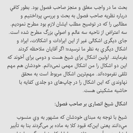
بحث ما در واجب معلق و منجز صاحب فصول بود. بطور کافي
درباره نظریه صاحب فصول به بحث و بررسي پرداختيم و
مطالبی را که در توضیح مطلب ايشان لازم بود مطرح نمودیم.
سه اعتراض از ناحيه سه عالم و اصولي بزرگ مطرح شده است.
جای دیگری اشکالی غير از اين ايرادات و اشکالات، ايراد و
اشکال ديگري به نظر ما نرسيده؛ اگر آقایان ملاحظه کردند
بفرمایند. اولین اشکال برای شیخ هست و دومی برای آخوند که
این دو اشکال را من اشکال مهمی نمی‌دانم. خودشان هم مهم
تلقی نفرموده‌اند. مهم‌ترین اشکال مربوط است به محقق
نهاوندی که این اشکال را در چاپ‌های دو جلدی کفایه با
حاشیه مشکینی هست.
اشکال شیخ انصاری بر صاحب فصول:
شیخ با توجه به مبنای خودشان که مشهور به وي منسوب
مي‌دانند یعنی این‌که قیود کلا به ماده بر می‌گردند بنا به تأبير