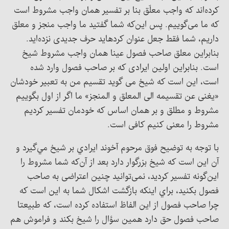
کرده‌اند که واجب معلّق بنا بر تفسير همان واجب مشروط است
که ما می‌گوییم. پس این‌که شما گفتید ما واجب منجز و معلق
داریم، شما فقط جعل عنوان کرده‎اید حرف جدیدی نزده‌اید.
بنابراین معلق صاحب فصول عینا همان واجب مشروط شیخ
است. بنابراين اولین ایرادی که بر صاحب فصول وارد شده
است، این است که شیخ می گوید تقسیم من به تعبیر خودشان
«یغنی عن تقسیمه الی المعلق و المنجز» ما اگر از اول بگوییم
مشروط و مطلق و بر همان اساس که خودمان تفسیر کردیم
مشروط را معنی کنیم کافی است.
با توجه به توضيح فوق مرحوم آخوند ايرادي بر شيخ مي‌گيرد و
آن اين است که شيخ بزرگوار دارد بعد از آن‌که شما مشروط را
این‌گونه تفسیر کرديد، نمی‌توانید چنین اعتراضی به صاحب
فصول بکنید، براي اينکه بازگشت اشکال شما به این است که
چرا صاحب فصول از این الفاظ استفاده کرده است، که طبیعتا
صاحب فصول حق دارد همین سؤال را شیخ بکند و فراموش هم