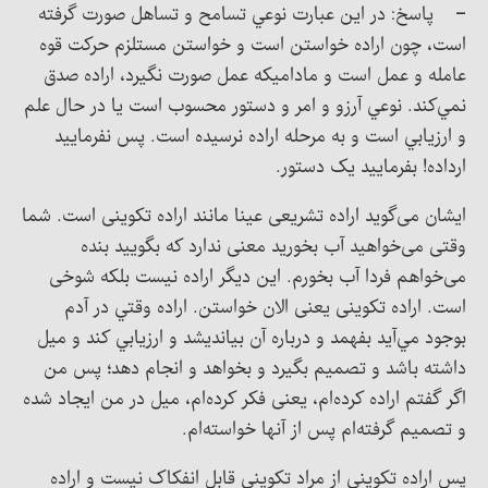
– پاسخ: در اين عبارت نوعي تسامح و تساهل صورت گرفته
است، چون اراده خواستن است و خواستن مستلزم حرکت قوه
عامله و عمل است و ماداميکه عمل صورت نگيرد، اراده صدق
نمي‌کند. نوعي آرزو و امر و دستور محسوب است يا در حال علم
و ارزيابي است و به مرحله اراده نرسيده است. پس نفرمایید
ارداده! بفرمایید یک دستور.
ایشان می‌گوید اراده تشریعی عینا مانند اراده تکوینی است. شما
وقتی می‌خواهید آب بخورید معنی ندارد که بگویید بنده
می‌خواهم فردا آب بخورم. این دیگر اراده نیست بلکه شوخی
است. اراده تکوینی یعنی الان خواستن. اراده وقتي در آدم
بوجود مي‌آيد بفهمد و درباره آن بيانديشد و ارزيابي کند و ميل
داشته باشد و تصميم بگيرد و بخواهد و انجام دهد؛ پس من
اگر گفتم اراده کرده‌ام، یعنی فکر کرده‌ام، میل در من ایجاد شده
و تصمیم گرفته‌ام پس از آنها خواسته‌ام.
پس اراده تکوینی از مراد تکوینی قابل انفکاک نیست و اراده