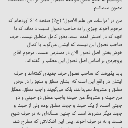
بنویسیم به منبع اصلي مراجعه کنیم از خیلی از این اشتباهات
مصون می‎مانیم.
من در “دراسات في علم الأصول” (ج2) صفحه 214 آورده‎ام که
مرحوم آخوند چیزی را به صاحب فصول نسبت داده‎‌اند که با
آنچه که در اصلش آمده است، بطور کامل منطبق نیست. حرف
صاحب فصول این نیست که ایشان می‌گوید با کمال
خوش‌بختی اصل فصول الان در دسترس هست. مرحوم آقای
بروجردی بر اساس اصل فصول این مطلب را گفته‎‌اند.
باید پذیرفت که صاحب فصول حرف جدیدی گفته‌اند و حرف
ایشان در واقع این است که ایشان معلق و منجز را در عرض
مطلق و مشروط نمی‌دانند، بلکه می‌گویند واجب معلق، مطلقٌ
من حیث و مشروطٌ من حیث؛ واجب معلق دو حيثي و دو
جهتي است، از يک حيث و جهت مطلق بوده ولي از حيث و
جهت ديگر مشروط است که چنین مسأله‌ای نه در حرف شیخ
هست و نه در حرف آخوند. پس این‎ اشکالاتی که مطرح شد،