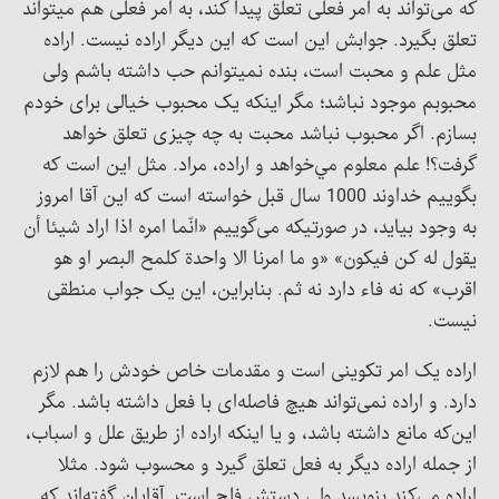
که می‌تواند به امر فعلی تعلق پیدا کند، به امر فعلی هم می‎تواند
تعلق بگیرد. جوابش این است که این دیگر اراده نیست. اراده
مثل علم و محبت است، بنده نمی‎توانم حب داشته باشم ولی
محبوبم موجود نباشد؛ مگر این‎که یک محبوب خیالی برای خودم
بسازم. اگر محبوب نباشد محبت به چه چیزی تعلق خواهد
گرفت؟! علم معلوم مي‌خواهد و اراده، مراد. مثل این است که
بگوییم خداوند 1000 سال قبل خواسته است که این آقا امروز
به وجود بیاید، در صورتيکه می‌گوییم «انّما امره اذا اراد شیئا أن
یقول له کن فیکون» «و ما امرنا الا واحدة کلمح البصر او هو
اقرب» که نه فاء دارد نه ثم. بنابراین، این یک جواب منطقی
نیست.
اراده یک امر تکوینی است و مقدمات خاص خودش را هم لازم
دارد. و اراده نمی‌تواند هیچ فاصله‌ای با فعل داشته باشد. مگر
این‌که مانع داشته باشد، و يا اينکه اراده از طريق علل و اسباب،
از جمله اراده ديگر به فعل تعلق گيرد و محسوب شود. مثلا
اراده می‌کند بنویسد ولی دستش فلج است. آقایان گفته‌اند که