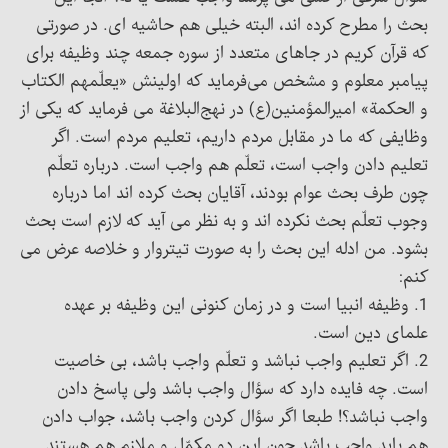
بحث را مطرح کرده اند، البته خیلی هم حاشیه ای. در صورتی
که قرآن کریم در جاهای متعدد از سوره جمعه چند وظیفه برای
پیامبر معلوم و مشخص می‌فرماید که اولینش «یعلّمهم الکتاب
و الحکمة» امیرالمؤمنین(ع) در نهج‌البلاغة می فرماید که یکی از
وظایفی که ما در مقابل مردم داریم، تعلیم مردم است. اگر
تعلیم دادن واجب است، تعلّم هم واجب است. درباره تعلّم
چون طرف بحث عوام بودند، آقایان بحث کرده اند اما درباره
وجوب تعلّم بحث نکرده اند و به نظر می آید که لازم است بحث
بشود. من ادله این بحث را به صورت تیتروار و خلاصه عرض می
کنم:
1. وظیفه انبیا است و در زمان کنونی این وظیفه بر عهده
علمای دین است.
2. اگر تعلیم واجب نباشد و تعلّم واجب باشد، بی خاصیت
است. چه فایده دارد که سؤال واجب باشد ولی پاسخ دادن
واجب نباشد؟! طبعا اگر سؤال کردن واجب باشد، جواب دادن
هم باید واجب باشد چون این دو مکمّل و ملازم هم هستند.