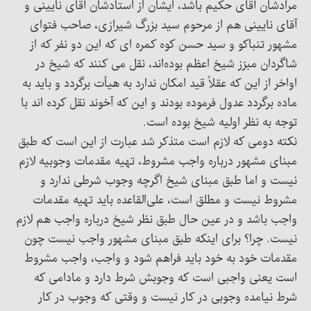
مرادشان آقای حکیم باشد، ایشان از استادشان آقای نایینی و
آقای نایینی هم از مرحوم سید بزرگ شیرازی، صاحب فتوای
مشهور تنباکو و سید حسن کوه کمره ای که این دو نفر که از
شاگردان مبرّز شیخ اعظم بوده‌ا‌ند، نقل می کنند که شیخ در
اواخر از این که عقلاً قید امکان ندارد به هیأت برگردد و باید به
ماده برگردد عدول فرموده بودند و این که آخوند نقل کرده اند با
توجه به نظر اولیه شیخ بوده است.
نکته دومی که لازم است متذکر شد عبارت از این است که طبق
مبنای مشهور درباره واجب مشروط، تهیه مقدمات وجوبیه لازم
نیست و اما طبق مبنای شیخ اگرچه وجوب شرطی ندارد و
مشروط نیست و مطلق است، علی‌القاعده باید تهیه مقدمات
واجب باشد و در عین حال طبق نظر شیخ درباره واجب هم لازم
نیست. چرا؟ برای اینکه طبق مبنای مشهور واجب نیست چون
مقدمات خود به خود باید فراهم شود و واجب، واجب مشروط
است یعنی واجبی است که وجوبش شرط دارد و مادامی که
شرط نیامده وجوبی در کار نیست و وقتی که وجوب در کار