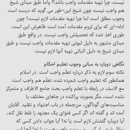
نیست، چرا تهیه مقدمات واجب باشد؟! واما طبق مبنای شیخ
هم واجب نیست چون شیخ این¬طور می گوید که درست است
وجوب مطلق است اما چرا تهیه مقدمات لازم نیست؟ چون
ادله¬ای که برای لزوم مقدمات آمده است ظاهرش این است،
طوری اخذ شده که تحصیلش واجب نیست. در واقع طبق
مبنای مشهور به دلیل ثبوتی تهیه مقدمات واجب نیست و طبق
مبنای شیخ به دلیل اثباتی تهیه آنها لازم نیست.
نگاهی دوباره به مبانی وجوب تعلیم احکام
نکته سوم لازم به ذکر درباره تعلّم واجب است. در اسلام
همانطور که تعلیم واجب شمرده شده، تعلّم هم واجب است.
مع الاسف در رابطه با تعلم واجب بحث جامع الاطراف و متمرکز
نشده است، مگر بصورت پراکنده در جاهای مختلف با
مناسبت‌های گوناگون، من‌جمله در باب اجتهاد و تقلید. آقایان
آمده اند و گفته اند اگر کسی فتوای یک مجتهد را غلط نقل کند،
آیا دوباره گفتنش لازم است یا نه؟ آیا جواب دادن کسی که
سؤال شرعی از کسی می پرسد واجب هست یا نه؟ آنجا این