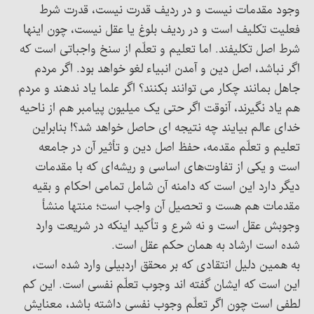
وجود مقدمات نیست و در ردیف قدرت نیست، قدرت شرط
فعلیت تکلیف است و در ردیف بلوغ یا عقل نیست، چون اینها
شرط اصل تکلیفند. اما تعلیم و تعلّم از سنخ واجباتی است که
اگر نباشد، اصل دین و آمدن انبیاء لغو خواهد بود. اگر مردم
جاهل بمانند چکار می توانند بکنند؟ اگر علما یاد ندهند و مردم
هم یاد نگیرند، آنوقت اگر حتی یک میلیون پیامبر هم از ناحیه
خدای عالم بیایند چه نتیجه ای حاصل خواهد شد؟! بنابراین
تعلیم و تعلّم مقدمه، حفظ اصل دین و تأثیر آن در جامعه
است و یکی از تفاوت‌های اساسی و ریشه‌ای که با مقدمات
دیگر دارد این است که دامنه آن شامل تمامی احکام و بقیه
مقدمات هم هست و تحصیل آن واجب است؛ منتها منشأ
وجوبش عقل است و نه شرع و تأکید اینکه در شریعت وارد
شده است ارشاد به همان حکم عقل است.
به همین دلیل انتقادی که بر محقق اردبیلی وارد شده است،
این است که ایشان گفته اند وجوب تعلّم نفسی است. این کم
لطفی است چون اگر تعلّم وجوب نفسی داشته باشد، معنایش