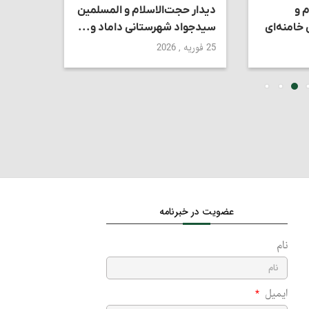
م و
دیدار حجت‌الاسلام و المسلمین
استاد ک
خامنه‌ای
سیدجواد شهرستانی داماد و...
تقابل د
دین‌دار
25 فوریه , 2026
27 ژوئن , 2026
عضویت در خبرنامه
نام
ایمیل